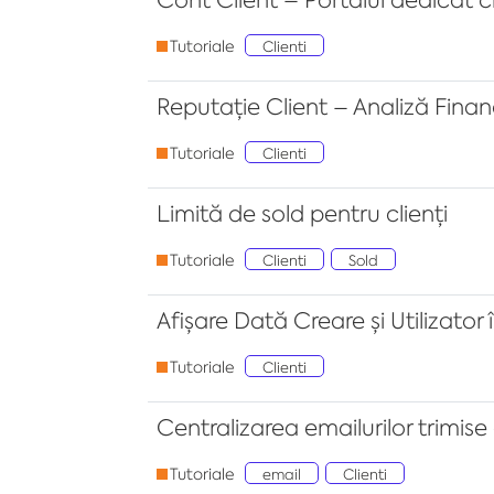
Tutoriale
Clienti
Reputație Client – Analiză Fina
Tutoriale
Clienti
Limită de sold pentru clienți
Tutoriale
Clienti
Sold
Afișare Dată Creare și Utilizator 
Tutoriale
Clienti
Centralizarea emailurilor trimise 
Tutoriale
email
Clienti