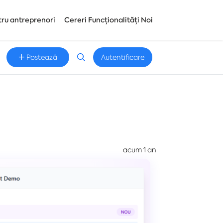
tru antreprenori
Cereri Funcționalități Noi
Postează
Autentificare
acum 1 an