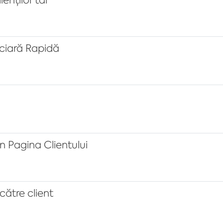
nciară Rapidă
în Pagina Clientului
către client