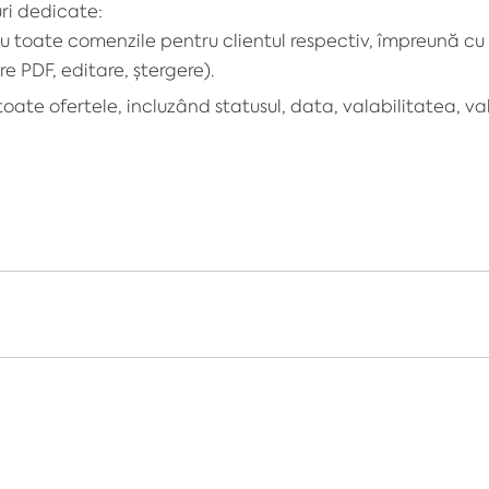
uri dedicate:
 cu toate comenzile pentru clientul respectiv, împreună cu 
re PDF, editare, ștergere).
u toate ofertele, incluzând statusul, data, valabilitatea, v