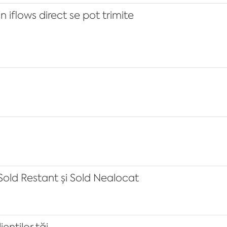
 iflows direct se pot trimite
 Sold Restant și Sold Nealocat
enților tăi