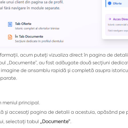
nformații, acum puteți vizualiza direct în pagina de detali
abul „Documente”, au fost adăugate două secțiuni dedicat
imagine de ansamblu rapidă și completă asupra istoricului
eparate.
 meniul principal.
 listă și accesați pagina de detalii a acestuia, apăsând p
ui, selectați tabul
„Documente”
.