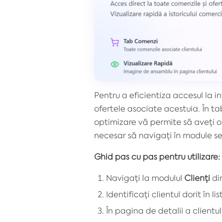
Pentru a eficientiza accesul la i
ofertele asociate acestuia. În t
optimizare vă permite să aveți o 
necesar să navigați în module s
Ghid pas cu pas pentru utilizare:
Navigați la modulul
Clienți
din
Identificați clientul dorit în
În pagina de detalii a clientul