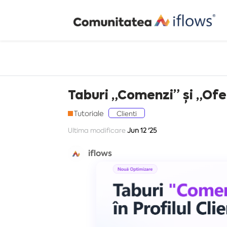
Taburi „Comenzi” și „Ofert
Tutoriale
Clienti
Ultima modificare
Jun 12 '25
iflows