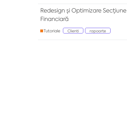
Redesign și Optimizare Secțiune 
Financiară
Tutoriale
Clienti
rapoarte