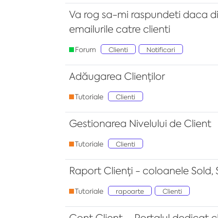
Va rog sa-mi raspundeti daca din
emailurile catre clienti
Forum
Clienti
Notificari
Adăugarea Clienților
Tutoriale
Clienti
Gestionarea Nivelului de Client
Tutoriale
Clienti
Raport Clienți - coloanele Sold,
Tutoriale
rapoarte
Clienti
Cont Client – Portalul dedicat cli