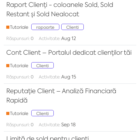
Raport Clienți - coloanele Sold, Sold
Restant și Sold Nealocat
Tutoriale
rapoarte
Clienti
Aug 12
Răspunsuri:
0
Activitate:
Cont Client – Portalul dedicat clienților tăi
Tutoriale
Clienti
Aug 15
Răspunsuri:
0
Activitate:
Reputație Client – Analiză Financiară
Rapidă
Tutoriale
Clienti
Sep 18
Răspunsuri:
0
Activitate:
Limită de sold pentru clienți