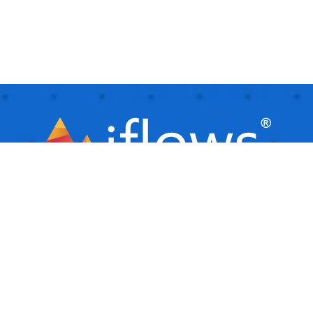
iflows este o platformă inteligentă, ideală
pentru afaceri mici și mijlocii, care
facilitează automatizarea și gestionarea
activităților de zi cu zi. Este ca un asistent
virtual care îți ajută afacerea să ruleze
fluent, organizând și urmărind toate
sarcinile.