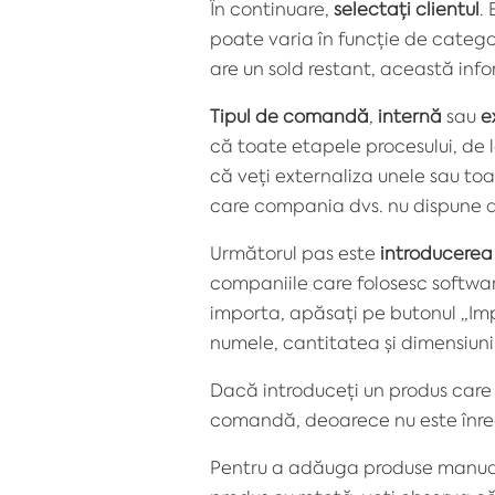
În continuare,
selectați clientul
.
poate varia în funcție de categori
are un sold restant, această info
Tipul de comandă
,
internă
sau
e
că toate etapele procesului, de l
că veți
externaliza
unele sau toat
care compania dvs. nu dispune d
Următorul pas este
introducerea
companiile care folosesc softwar
importa, apăsați pe butonul „Impo
numele, cantitatea și dimensiuni
Dacă introduceți un produs care 
comandă, deoarece nu este înreg
Pentru a adăuga produse manual