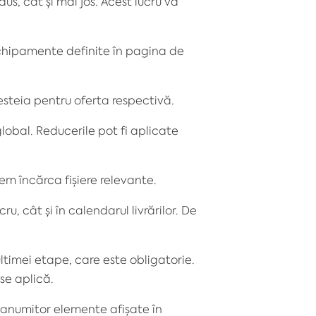
dus
, cât și mai jos. Acest lucru vă
chipamente definite în pagina de
esteia pentru oferta respectivă.
global. Reducerile pot fi aplicate
tem încărca fișiere relevante.
u, cât și în calendarul livrărilor. De
ultimei etape, care este obligatorie.
se aplică.
a anumitor elemente afișate în