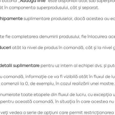
 butonul „
Adaugă linie
” este disponibil atât sub
superpro
tât în componenta
superprodusului
, cât și separat.
hipamente
suplimentare produselor, dacă acestea au e
te fie completarea denumirii produsului, fie înlocuirea ac
uceri
atât la nivel de produs în comandă, cât și la nivel 
detalii suplimentare
pentru uz intern al echipei dvs. și pu
 comandă, informație ce va fi vizibilă atât în fluxul de lucr
menzii la 0, de exemplu, în cazul realizării unei mostre.
i enumerate toate etapele din fluxul de lucru, cu excepția 
pentru această comandă, în situația în care acestea nu 
, veți vedea o serie de opțiuni care permit restricționare