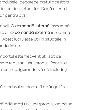
 produsele, deoarece prețul acestora
în loc de prețuri fixe. Dacă clientul
ar pentru dvs.
enzii. O
comandă internă
înseamnă
a dvs. O
comandă externă
înseamnă
cest lucru este util în situațiile în
anda intern.
mportul este frecvent utilizat de
re realizării unui produs. Pentru a
e dorite, asigurându-vă că includeți
 că produsul nu poate fi adăugat în
acă adăugați un
superprodus
, adică un