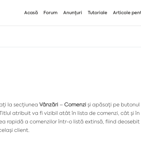
Acasă
Forum
Anunțuri
Tutoriale
Articole pen
ați la secțiunea
Vânzări
–
Comenzi
și apăsați pe butonul 
 Titlul atribuit va fi vizibil atât în lista de comenzi, cât și î
rea rapidă a comenzilor într-o listă extinsă, fiind deosebi
elași client.