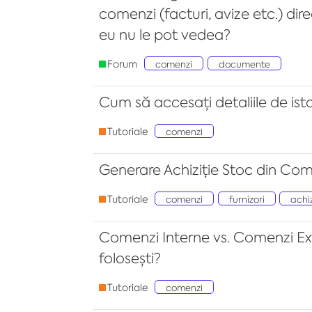
comenzi (facturi, avize etc.) di
eu nu le pot vedea?
Forum
comenzi
documente
Cum să accesați detaliile de ist
Tutoriale
comenzi
Generare Achiziție Stoc din Co
Tutoriale
comenzi
furnizori
achiz
Comenzi Interne vs. Comenzi Ex
folosești?
Tutoriale
comenzi