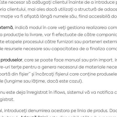
 Este necesar să adăugați clientul înainte de a introduce
a clientului, mai ales dacă utilizați o structură de adaos 
rmație va fi afișată lângă numele său, fiind accesibilă do
xternă
, indică modul în care veți gestiona realizarea com
a producție la livrare, vor fi efectuate de către compani
e etapele procesului către furnizori sau parteneri externi. A
e resursele necesare sau capacitatea de a finaliza com
 produselor
, care se poate face manual sau prin import. I
e-uri terțe pentru a genera necesarul de materiale necesa
rtă din fișier” și încărcați fișierul care conține produsel
le (lungime sau lățime, dacă este cazul).
nu este deja înregistrat în
iflows
, sistemul vă va notifica
istrat.
, introduceți denumirea acestora pe linia de produs. D