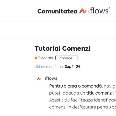
Tutorial Comenzi
Tutoriale
comenzi
Ultima modificare
Sep 11 '24
iflows
Pentru a crea o comandă
, navig
puteți
adăuga un
titlu comenzii
.
Acest titlu facilitează identifica
comenzi în desfășurare pentru ac