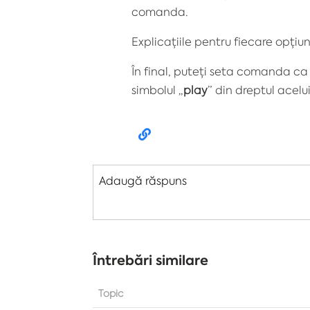
comanda.
Explicațiile pentru fiecare opțiu
În final, puteți seta comanda ca 
simbolul „
play
” din dreptul acelu
Adaugă răspuns
Întrebări similare
Topic