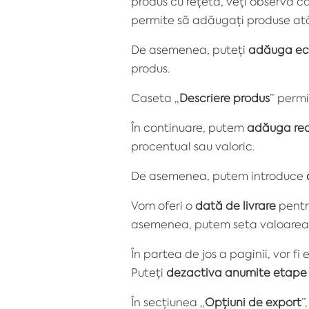
produs cu rețetă, veți observa că
permite să adăugați produse a
De asemenea, puteți
adăuga ec
produs.
Caseta „
Descriere produs
” permi
În continuare, putem
adăuga red
procentual sau valoric.
De asemenea, putem introduce
Vom oferi o
dată de livrare
pentru
asemenea, putem seta valoarea co
În partea de jos a paginii, vor f
Puteți
dezactiva anumite etape
În secțiunea „
Opțiuni de export
”