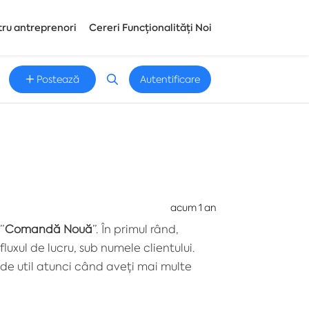
tru antreprenori
Cereri Funcționalități Noi
Postează
Autentificare
acum 1 an
”
Comandă Nouă
”. În primul rând,
n fluxul de lucru, sub numele clientului.
t de util atunci când aveți mai multe