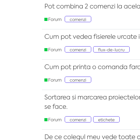
Pot combina 2 comenzi la acelasi
Forum
comenzi
Cum pot vedea fisierele urcate 
Forum
comenzi
flux-de-lucru
Cum pot printa o comanda fara
Forum
comenzi
Sortarea si marcarea proiectelo
se face.
Forum
comenzi
etichete
De ce colegul meu vede toate 