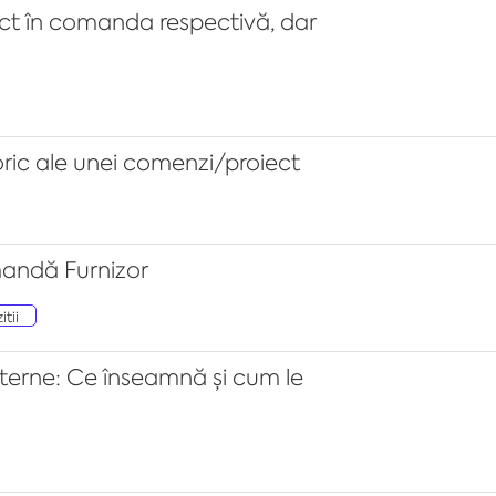
rect în comanda respectivă, dar
oric ale unei comenzi/proiect
mandă Furnizor
itii
terne: Ce înseamnă și cum le