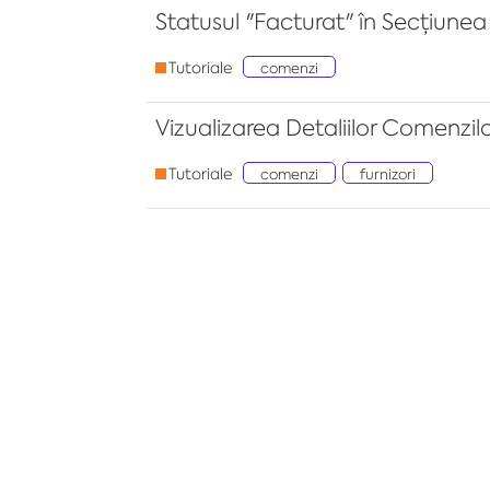
Statusul "Facturat" în Secțiune
Tutoriale
comenzi
Vizualizarea Detaliilor Comenzilo
Tutoriale
comenzi
furnizori