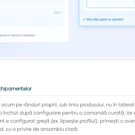
echipamentelor
cum pe rânduri proprii, sub linia produsului, nu în latera
ă, o închizi după configurare pentru o comandă curată, 
 e configurat greșit (ex. lipsește profilul), primești o av
 cu o privire de ansamblu clară.