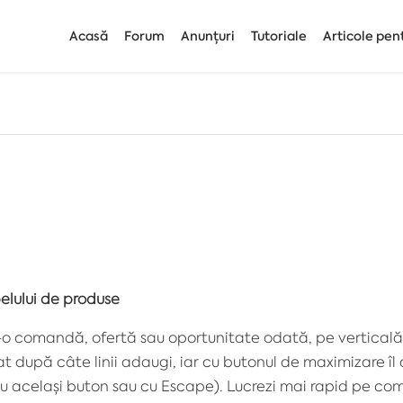
Acasă
Forum
Anunțuri
Tutoriale
Articole pen
belului de produse
o comandă, ofertă sau oportunitate odată, pe verticală,
t după câte linii adaugi, iar cu butonul de maximizare îl 
 cu același buton sau cu Escape). Lucrezi mai rapid pe come