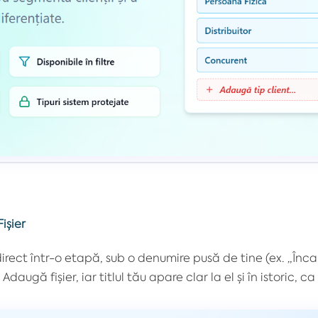
ișier
ect într-o etapă, sub o denumire pusă de tine (ex. „Încar
daugă fișier, iar titlul tău apare clar la el și în istoric,