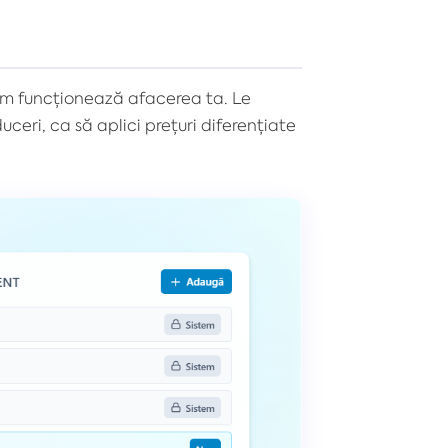
x cum funcționează afacerea ta. Le
educeri, ca să aplici prețuri diferențiate