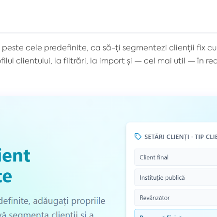
ent, peste cele predefinite, ca să-ți segmentezi clienții fi
ilul clientului, la filtrări, la import și — cel mai util — în r