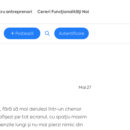
tru antreprenori
Cereri Funcționalități Noi
Postează
Autentificare
Mai 27
 fără să mai derulezi într-un chenar
afișezi pe tot ecranul, cu spațiu maxim
nzile lungi și nu mai pierzi nimic din