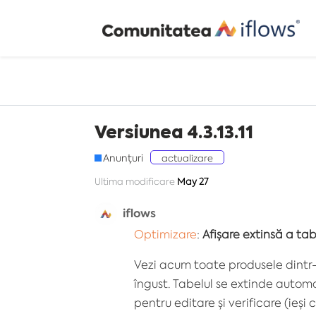
Versiunea 4.3.13.11
Anunțuri
actualizare
Ultima modificare
May 27
iflows
Optimizare
:
Afișare extinsă a ta
Vezi acum toate produsele dintr-
îngust. Tabelul se extinde automa
pentru editare și verificare (ieși