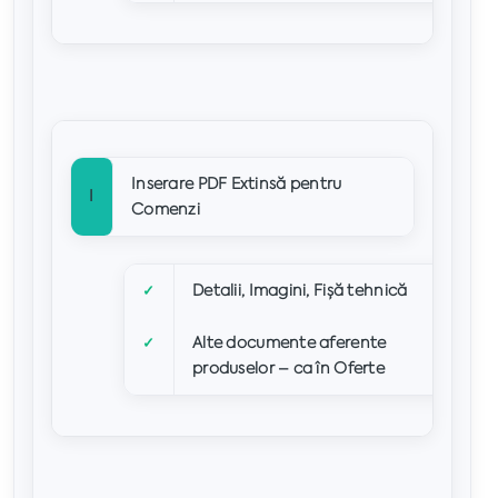
Inserare PDF Extinsă pentru
I
Comenzi
Detalii, Imagini, Fișă tehnică
✓
Alte documente aferente
✓
produselor – ca în Oferte