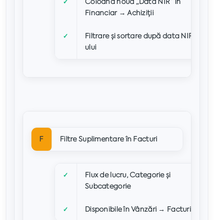
Coloană nouă „Data NIR” în
✓
Financiar → Achiziții
Filtrare și sortare după data NIR-
✓
ului
F
Filtre Suplimentare în Facturi
Flux de lucru, Categorie și
✓
Subcategorie
Disponibile în Vânzări → Facturi
✓