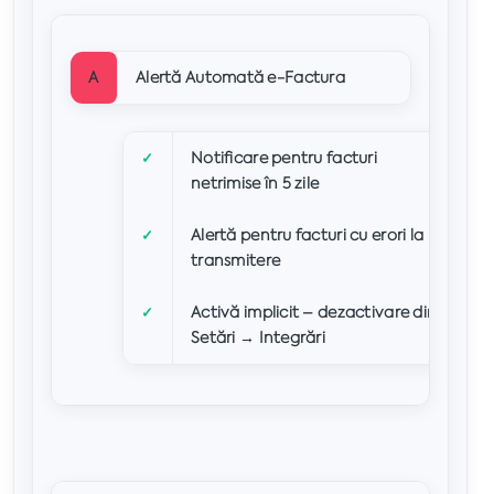
A
Alertă Automată e-Factura
Notificare pentru facturi
✓
netrimise în 5 zile
Alertă pentru facturi cu erori la
✓
transmitere
Activă implicit – dezactivare din
✓
Setări → Integrări