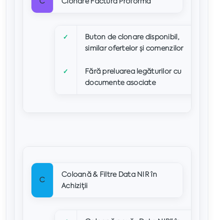
C
Clonare Factură Proformă
Buton de clonare disponibil,
✓
similar ofertelor și comenzilor
Fără preluarea legăturilor cu
✓
documente asociate
Coloană & Filtre Data NIR în
C
Achiziții