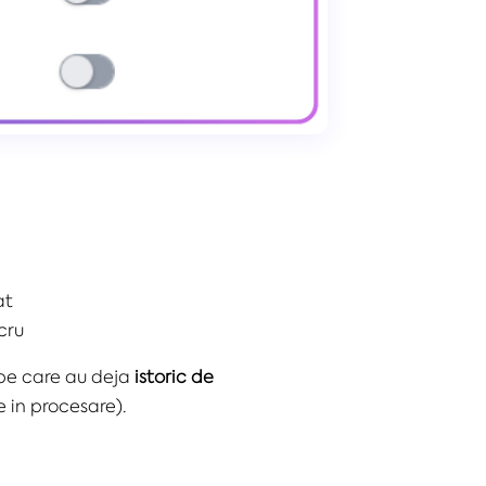
at
cru
e care au deja
istoric de
 in procesare).