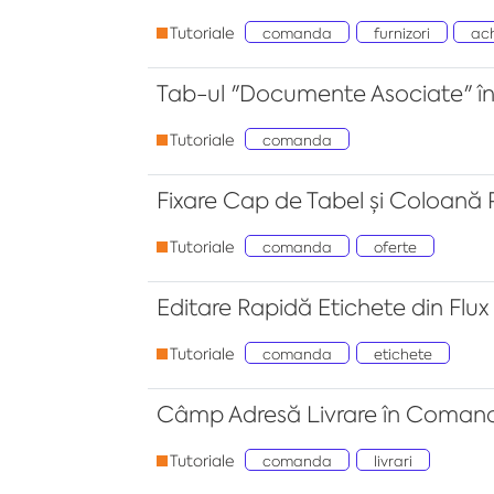
Tutoriale
comanda
furnizori
ach
Tab-ul "Documente Asociate" 
Tutoriale
comanda
Fixare Cap de Tabel și Coloană
Tutoriale
comanda
oferte
Editare Rapidă Etichete din Flux
Tutoriale
comanda
etichete
Câmp Adresă Livrare în Coman
Tutoriale
comanda
livrari