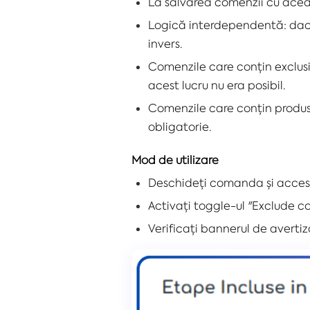
La salvarea comenzii cu acea
Logică interdependentă: dacă
invers.
Comenzile care conțin exclusi
acest lucru nu era posibil.
Comenzile care conțin produ
obligatorie.
Mod de utilizare
Deschideți comanda și accesa
Activați toggle-ul "Exclude c
Verificați bannerul de avertiz