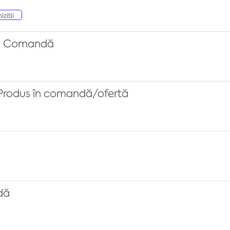
izitii
în Comandă
 Produs în comandă/ofertă
dă