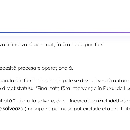
fi finalizată automat, fără a trece prin flux.
ecesită procesare operațională.
manda din flux" — toate etapele se dezactivează autom
rect statusul "Finalizat", fără intervenție în Fluxul de Lu
lată în lucru, la salvare, daca incercati sa
excludeti
etap
e salveaza
(mesaj de tipul: nu se pot exclude etape aflate