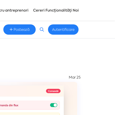
tru antreprenori
Cereri Funcționalități Noi
Postează
Autentificare
Mar 25