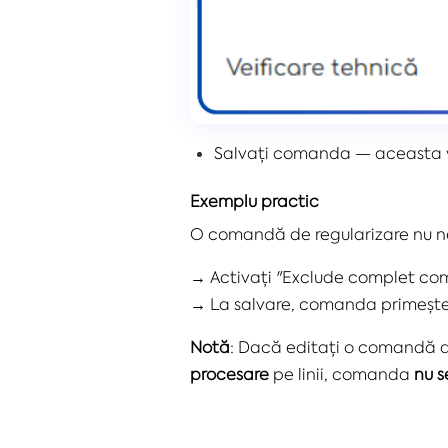
Salvați comanda — aceasta va 
Exemplu practic
O comandă de regularizare nu n
→ Activați "Exclude complet co
→ La salvare, comanda primește di
Notă
: Dacă editați o comandă af
procesare
pe linii, comanda
nu s