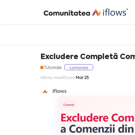
Excludere Completă Com
Tutoriale
comanda
Ultima modificare
Mar 25
iflows