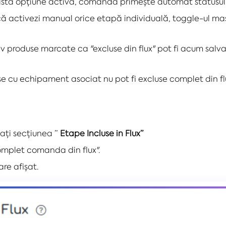
stă opțiune activă, comanda primește automat statusul "
 activezi manual orice etapă individuală, toggle-ul ma
v produse marcate ca "excluse din flux" pot fi acum salva
se cu echipament asociat nu pot fi excluse complet din
ți secțiunea ”
Etape Incluse in Flux”
omplet comanda din flux".
are afișat.