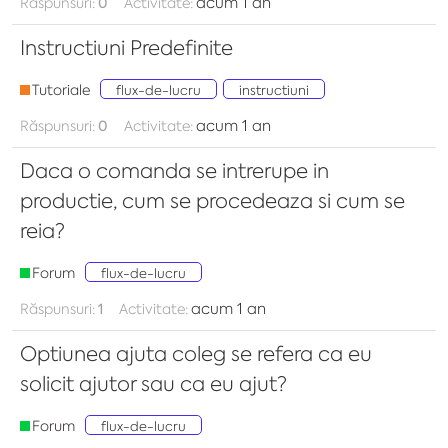
acum 1 an
Răspunsuri:
0
Activitate:
Instructiuni Predefinite
Tutoriale
flux-de-lucru
instructiuni
acum 1 an
Răspunsuri:
0
Activitate:
Daca o comanda se intrerupe in
productie, cum se procedeaza si cum se
reia?
Forum
flux-de-lucru
acum 1 an
Răspunsuri:
1
Activitate:
Optiunea ajuta coleg se refera ca eu
solicit ajutor sau ca eu ajut?
Forum
flux-de-lucru