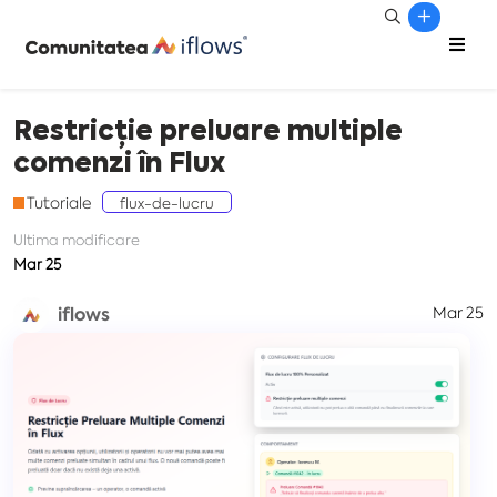
Restricție preluare multiple
comenzi în Flux
Tutoriale
flux-de-lucru
Ultima modificare
Mar 25
iflows
Mar 25