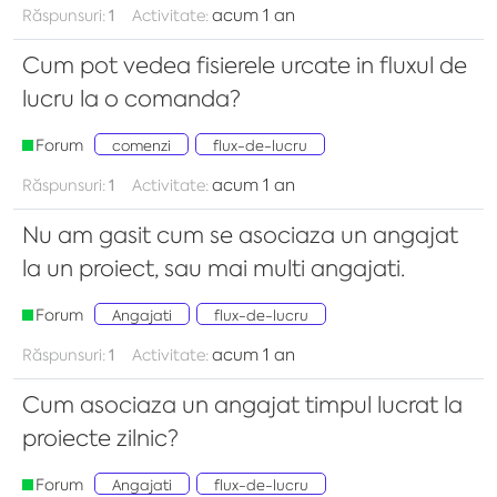
acum 1 an
Răspunsuri:
1
Activitate:
Cum pot vedea fisierele urcate in fluxul de
lucru la o comanda?
Forum
comenzi
flux-de-lucru
acum 1 an
Răspunsuri:
1
Activitate:
Nu am gasit cum se asociaza un angajat
la un proiect, sau mai multi angajati.
Forum
Angajati
flux-de-lucru
acum 1 an
Răspunsuri:
1
Activitate:
Cum asociaza un angajat timpul lucrat la
proiecte zilnic?
Forum
Angajati
flux-de-lucru