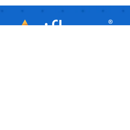
iflows este o platformă inteligentă, ideală
pentru afaceri mici și mijlocii, care
facilitează automatizarea și gestionarea
activităților de zi cu zi. Este ca un asistent
virtual care îți ajută afacerea să ruleze
fluent, organizând și urmărind toate
sarcinile.
COMPANIE