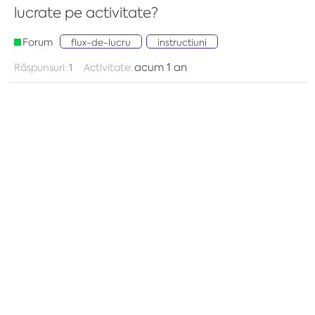
lucrate pe activitate?
Forum
flux-de-lucru
instructiuni
acum 1 an
Răspunsuri:
1
Activitate: