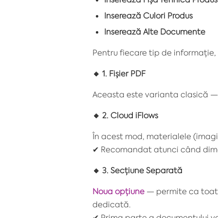
Inserează Culori Produs
Inserează Alte Documente
Pentru fiecare tip de informație,
🔸
1. Fişier PDF
Aceasta este varianta clasică — 
🔸
2. Cloud iFlows
În acest mod, materialele (imagi
✔
Recomandat atunci când dimens
🔸
3. Secțiune Separată
Noua opțiune
— permite ca toate
dedicată.
✔
Prima parte a documentului v