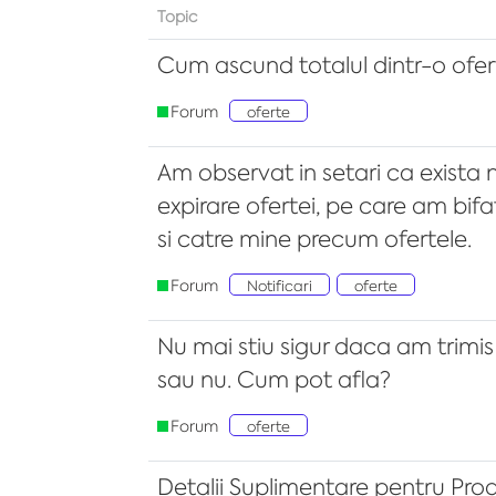
Topic
Cum ascund totalul dintr-o ofert
Forum
oferte
Am observat in setari ca exista no
expirare ofertei, pe care am bif
si catre mine precum ofertele.
Forum
Notificari
oferte
Nu mai stiu sigur daca am trimis 
sau nu. Cum pot afla?
Forum
oferte
Detalii Suplimentare pentru Pr