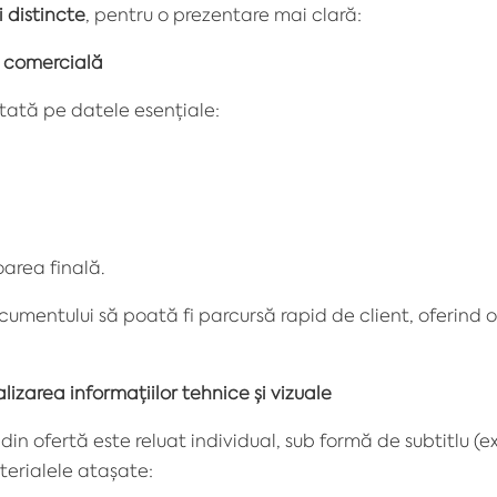
 distincte
, pentru o prezentare mai clară:
a comercială
tată pe datele esențiale:
oarea finală.
umentului să poată fi parcursă rapid de client, oferind o
izarea informațiilor tehnice și vizuale
in ofertă este reluat individual, sub formă de subtitlu (ex
terialele atașate: