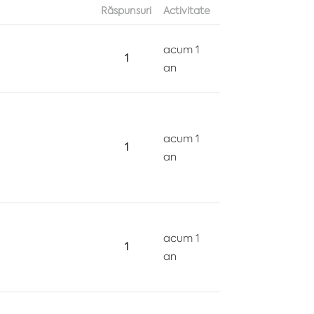
Răspunsuri
Activitate
acum 1
1
an
acum 1
1
an
acum 1
1
an