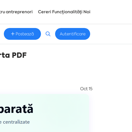
tru antreprenori
Cereri Funcționalități Noi
Postează
Autentificare
erta PDF
Oct 15