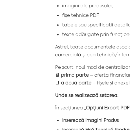
imagini ale produsului,
fișe tehnice PDF,
tabele sau specificații detali
texte adăugate prin funcționa
Astfel, toate documentele asoci
comercială și cea tehnică/infor
Pe scurt, noul mod de centraliza
📄
prima parte
– oferta financia
📑
a doua parte
– fișele și anexe
Unde se realizează setarea:
În secțiunea
„Opțiuni Export PDF
Inserează Imagini Produs
Inserează Fișă Tehnică Produs