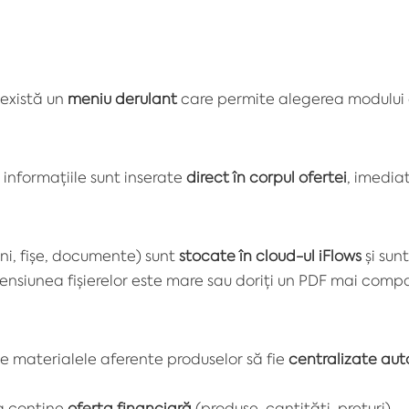
 există un
meniu derulant
care permite alegerea modului 
informațiile sunt inserate
direct în corpul ofertei
, imedia
ni, fișe, documente) sunt
stocate în cloud-ul iFlows
și sunt
iunea fișierelor este mare sau doriți un PDF mai comp
 materialele aferente produselor să fie
centralizate aut
a conține
oferta financiară
(produse, cantități, prețuri).