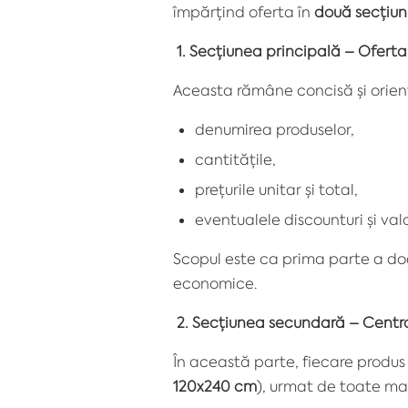
împărțind oferta în
două secțiuni
1. Secțiunea principală – Ofert
Aceasta rămâne concisă și orien
denumirea produselor,
cantitățile,
prețurile unitar și total,
eventualele discounturi și val
Scopul este ca prima parte a doc
economice.
2. Secțiunea secundară – Central
În această parte, fiecare produs d
120x240 cm
), urmat de toate ma