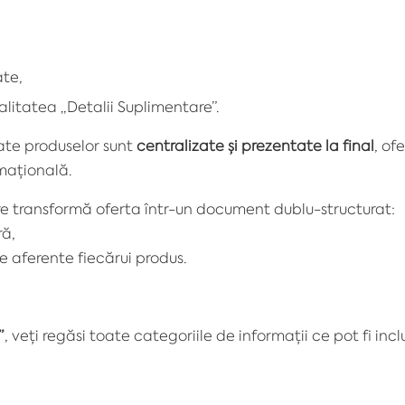
ate,
litatea „Detalii Suplimentare”.
ate produselor sunt
centralizate și prezentate la final
, of
mațională.
re transformă oferta într-un document dublu-structurat:
ră,
le aferente fiecărui produs.
”
, veți regăsi toate categoriile de informații ce pot fi incl