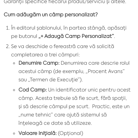
Garanții specifice fiecărui produs/serviciu și altele.
Cum adăugăm un câmp personalizat?
În editorul șablonului, în partea stângă, apăsați
pe butonul
„+ Adaugă Camp Personalizat”
.
Se va deschide o fereastră care vă solicită
completarea a trei câmpuri:
Denumire Camp:
Denumirea care descrie rolul
acestui câmp (de exemplu, „Procent Avans”
sau „Termen de Execuție”).
Cod Camp:
Un identificator unic pentru acest
câmp. Acesta trebuie să fie scurt, fără spații,
și să descrie câmpul pe scurt. Practic, este un
„nume tehnic” care ajută sistemul să
înțeleagă ce date să utilizeze.
Valoare Inițială:
(Opțional)