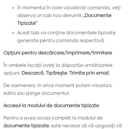
În momentul în care vizualizați comanda, veți
observa un tab nou denumit
„Documente
Tipizate”
.
Acest tab va conține documentele tipizate
generate pentru comanda respectivă.
Opțiuni pentru descărcare/imprimare/trimitere
În ambele locații aveți la dispoziție următoarele
opțiuni:
Descarcă
,
Tipărește
,
Trimite prin email.
De asemenea, în orice moment putem vizualiza,
edita sau șterge documentul.
Accesul la modulul de documente tipizate
Pentru a avea acces complet la modulul de
documente tipizate
, este necesar să vă asigurați că