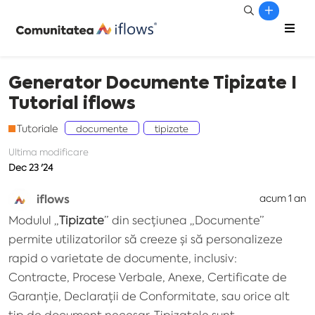
Generator Documente Tipizate I
Tutorial iflows
Tutoriale
documente
tipizate
Ultima modificare
Dec 23 '24
iflows
acum 1 an
Modulul „
Tipizate
” din secțiunea „Documente”
permite utilizatorilor să creeze și să personalizeze
rapid o varietate de documente, inclusiv:
Contracte, Procese Verbale, Anexe, Certificate de
Garanție, Declarații de Conformitate, sau orice alt
tip de document necesar. Tipizatele sunt