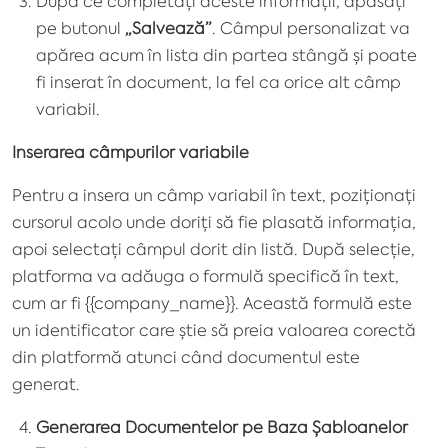
După ce completați aceste informații, apăsați
pe butonul
„Salvează”
. Câmpul personalizat va
apărea acum în lista din partea stângă și poate
fi inserat în document, la fel ca orice alt câmp
variabil.
Inserarea câmpurilor variabile
Pentru a insera un câmp variabil în text, poziționați
cursorul acolo unde doriți să fie plasată informația,
apoi selectați câmpul dorit din listă. După selecție,
platforma va adăuga o formulă specifică în text,
cum ar fi {{company_name}}. Această formulă este
un identificator care știe să preia valoarea corectă
din platformă atunci când documentul este
generat.
Generarea Documentelor pe Baza Șabloanelor