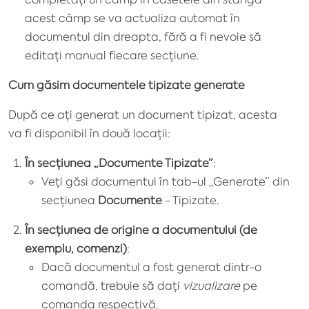
acest câmp se va actualiza automat în
documentul din dreapta, fără a fi nevoie să
editați manual fiecare secțiune.
Cum găsim documentele tipizate generate
După ce ați generat un document tipizat, acesta
va fi disponibil în două locații:
În secțiunea „Documente Tipizate”
:
Veți găsi documentul în tab-ul „Generate” din
secțiunea
Documente
- Tipizate.
În secțiunea de origine a documentului (de
exemplu, comenzi)
:
Dacă documentul a fost generat dintr-o
comandă, trebuie să dați
vizualizare
pe
comanda respectivă.