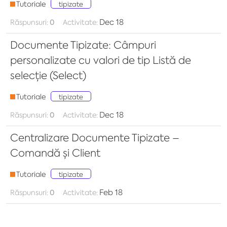
Tutoriale
tipizate
Dec 18
Răspunsuri:
0
Activitate:
Documente Tipizate: Câmpuri
personalizate cu valori de tip Listă de
selecție (Select)
Tutoriale
tipizate
Dec 18
Răspunsuri:
0
Activitate:
Centralizare Documente Tipizate –
Comandă și Client
Tutoriale
tipizate
Feb 18
Răspunsuri:
0
Activitate: