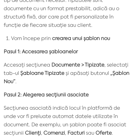
documente cu un format prestabilit, adică au o
structură fixă, dar care pot fi personalizate în
funcție de fiecare situație sau client.
Vom începe prin
crearea unui șablon nou
Pasul 1: Accesarea șabloanelor
Accesați secțiunea
Documente > Tipizate
, selectați
tab-ul
Șabloane Tipizate
și apăsați butonul
„Șablon
Nou”
.
Pasul 2: Alegerea secțiunii asociate
Secțiunea asociată indică locul în platformă de
unde vor fi preluate automat datele utilizate în
document. De exemplu, un șablon poate fi asociat
secțiunii
Clienți
,
Comenzi
,
Facturi
sau
Oferte
.