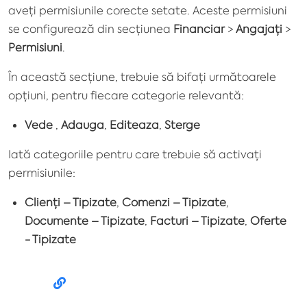
aveți permisiunile corecte setate. Aceste permisiuni
se configurează din secțiunea
Financiar
>
Angajați
>
Permisiuni
.
În această secțiune, trebuie să bifați următoarele
opțiuni, pentru fiecare categorie relevantă:
Vede
,
Adauga
,
Editeaza
,
Sterge
Iată categoriile pentru care trebuie să activați
permisiunile:
Clienți – Tipizate
,
Comenzi – Tipizate
,
Documente – Tipizate
,
Facturi – Tipizate
,
Oferte
- Tipizate