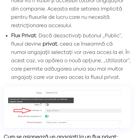
fluxul va fi vizibil și accesibil tuturor angajaților
din companie. Aceasta este setarea implicită
pentru fluxurile de lucru care
nu necesită
restricționarea accesului.
Flux Privat
: Dacă dezactivați butonul „Public”,
fluxul devine
privat
, ceea ce înseamnă că
numai
angajații selectați
vor avea acces la el. În
acest caz, va apărea o nouă opțiune, „Utilizator”,
care permite adăugarea unuia sau mai multor
angajați care vor avea acces la fluxul privat.
Cum se asignează un angajați la un flux privat: