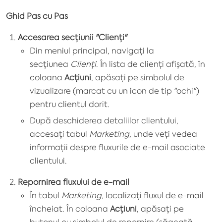
Ghid Pas cu Pas
Accesarea secțiunii "Clienți"
Din meniul principal, navigați la
secțiunea
Clienți
. În lista de clienți afișată, în
coloana
Acțiuni
, apăsați pe simbolul de
vizualizare (marcat cu un icon de tip "ochi")
pentru clientul dorit.
După deschiderea detaliilor clientului,
accesați tabul
Marketing
, unde veți vedea
informații despre fluxurile de e-mail asociate
clientului.
Repornirea fluxului de e-mail
În tabul
Marketing
, localizați fluxul de e-mail
încheiat. În coloana
Acțiuni
, apăsați pe
butonul cu simbolul de repornire (săgeată