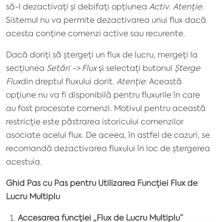
să-l dezactivați și debifați opțiunea
Activ
.
Atenție
:
Sistemul nu va permite dezactivarea unui flux dacă
acesta conține comenzi active sau recurente.
Dacă doriți să ștergeți un flux de lucru, mergeți la
secțiunea
Setări -> Flux
și selectați butonul
Șterge
Flux
din dreptul fluxului dorit.
Atenție
: Această
opțiune nu va fi disponibilă pentru fluxurile în care
au fost procesate comenzi. Motivul pentru această
restricție este
păstrarea istoricului
comenzilor
asociate acelui flux. De aceea, în astfel de cazuri, se
recomandă dezactivarea fluxului în loc de ștergerea
acestuia.
Ghid Pas cu Pas pentru Utilizarea Funcției Flux de
Lucru Multiplu
Accesarea funcției „Flux de Lucru Multiplu”