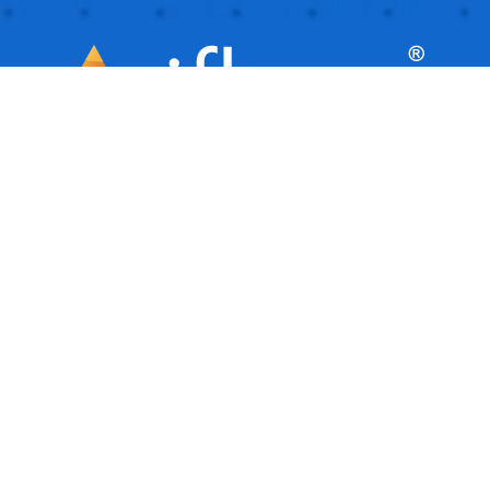
iflows este o platformă inteligentă, ideală
pentru afaceri mici și mijlocii, care
facilitează automatizarea și gestionarea
activităților de zi cu zi. Este ca un asistent
virtual care îți ajută afacerea să ruleze
fluent, organizând și urmărind toate
sarcinile.
COMPANIE