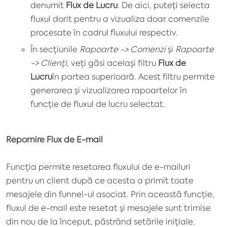
denumit
Flux de Lucru
. De aici, puteți selecta
fluxul dorit pentru a vizualiza doar comenzile
procesate în cadrul fluxului respectiv.
În secțiunile
Rapoarte -> Comenzi
și
Rapoarte
-> Clienți
, veți găsi același filtru
Flux de
Lucru
în partea superioară. Acest filtru permite
generarea și vizualizarea rapoartelor în
funcție de fluxul de lucru selectat.
Repornire Flux de E-mail
Funcția permite resetarea fluxului de e-mailuri
pentru un client după ce acesta a primit toate
mesajele din funnel-ul asociat. Prin această funcție,
fluxul de e-mail este resetat și mesajele sunt trimise
din nou de la început, păstrând setările inițiale.