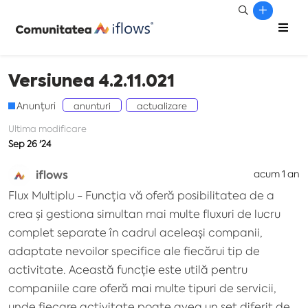
Versiunea 4.2.11.021
Anunțuri
anunturi
actualizare
Ultima modificare
Sep 26 '24
iflows
acum 1 an
Flux Multiplu - Funcția vă oferă posibilitatea de a
crea și gestiona simultan mai multe fluxuri de lucru
complet separate în cadrul aceleași companii,
adaptate nevoilor specifice ale fiecărui tip de
activitate. Această funcție este utilă pentru
companiile care oferă mai multe tipuri de servicii,
unde fiecare activitate poate avea un set diferit de