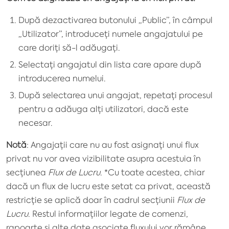
După dezactivarea butonului „Public”, în câmpul
„Utilizator”, introduceți numele angajatului pe
care doriți să-l adăugați.
Selectați angajatul din lista care apare după
introducerea numelui.
După selectarea unui angajat, repetați procesul
pentru a adăuga alți utilizatori, dacă este
necesar.
Notă
: Angajații care nu au fost asignați unui flux
privat
nu
vor avea vizibilitate asupra acestuia în
secțiunea
Flux de Lucru
. *Cu toate acestea, chiar
dacă un flux de lucru este setat ca privat, această
restricție se aplică doar în cadrul secțiunii
Flux de
Lucru
. Restul informațiilor legate de comenzi,
rapoarte și alte date asociate fluxului vor rămâne