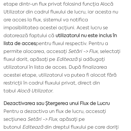
etape dintr-un flux privat folosind funcția
Alocă
Utilizator
din cadrul fluxului de lucru, iar acesta nu
are acces la flux, sistemul va notifica
imposibilitatea acestei acțiuni. Acest lucru se
datorează faptului că
utilizatorul nu este inclus în
lista de acces
pentru fluxul respectiv. Pentru a
permite alocarea, accesați
Setări -> Flux
, selectați
fluxul dorit, apăsați pe
Editează
și adăugați
utilizatorul în lista de acces. După finalizarea
acestei etape, utilizatorul va putea fi alocat fără
restricții în cadrul fluxului privat, direct din
tabul
Alocă Utilizator
.
Dezactivarea sau Ștergerea unui Flux de Lucru
Pentru a dezactiva un flux de lucru, accesați
secțiunea
Setări -> Flux
, apăsați pe
butonul
Editează
din dreptul fluxului pe care doriți