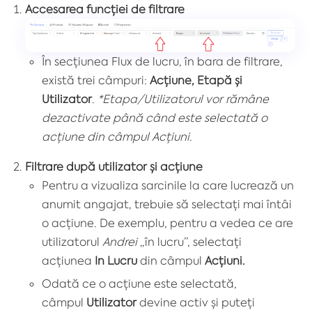
Accesarea funcției de filtrare
În secțiunea Flux de lucru, în bara de filtrare,
există trei câmpuri:
Acțiune, Etapă și
Utilizator
.
*Etapa/Utilizatorul vor rămâne
dezactivate până când este selectată o
acțiune din câmpul Acțiuni.
Filtrare după utilizator și acțiune
Pentru a vizualiza sarcinile la care lucrează un
anumit angajat, trebuie să selectați mai întâi
o acțiune. De exemplu, pentru a vedea ce are
utilizatorul
Andrei
„în lucru”, selectați
acțiunea
In Lucru
din câmpul
Acțiuni.
Odată ce o acțiune este selectată,
câmpul
Utilizator
devine activ și puteți