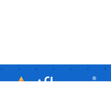
iflows este o platformă inteligentă, ideală
pentru afaceri mici și mijlocii, care