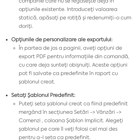
companie care nu se regăsește deja în
opțiunile existente. Introduceți valoarea
statică, apăsați pe rotiță și redenumiți-o cum
doriți.
Opțiunile de personalizare ale exportului:
În partea de jos a paginii, aveți opțiuni de
export PDF pentru informațiile din comandă,
cu care deja sunteți obișnuiți. Aceste opțiuni
pot fi salvate ca predefinite în raport cu
șablonul creat.
Setați Șablonul Predefinit:
Puteți seta șablonul creat ca fiind predefinit
mergând în secțiunea
Setări -> Vânzări ->
Comenzi , coloana Șablon Implicit
. Alegeți
șablonul pe care îl veți folosi cel mai des
pentru a-l seta ca predefinit.