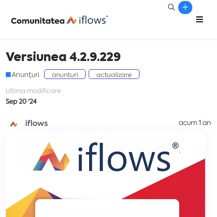
Versiunea 4.2.9.229
Anunțuri
anunturi
actualizare
Ultima modificare
Sep 20 '24
iflows
acum 1 an