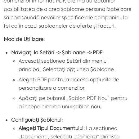
comenzilor în format PDF, oferind utilizatorilor
posibilitatea de a crea șabloane personalizate care
să corespundă nevoilor specifice ale companiei, la
fel ca în cazul șabloanelor de oferte și facturi.
Mod de Utilizare:
Navigați la Setări -> Șabloane -> PDF:
Accesați secțiunea
Setări
din meniul
principal. Selectați opțiunea
Șabloane
.
Alegeți
PDF
pentru a accesa opțiunile de
personalizare a comenzilor.
Apăsați pe butonul „
Șablon PDF Nou
” pentru
a începe crearea unui șablon nou.
Configurați Șablonul:
Alegeți Tipul Documentului:
La secțiunea
„Document”, selectați „
Comenzi”
din lista