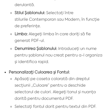
derulantă.
Stilul Șablonului:
Selectați între
stilurile
Contemporan
sau
Modern
, în funcție
de preferințe.
Limba:
Alegeți limba în care doriți să fie
generat PDF-ul.
Denumirea Șablonului:
Introduceți un nume
pentru șablonul nou creat pentru a-l organiza
și identifica rapid.
Personalizați Culoarea și Fontul:
Apăsați pe caseta colorată din dreptul
secțiunii „
Culoare
” pentru a deschide
selectorul de culori. Alegeți tonul și nuanța
dorită pentru documentul PDF.
Selectați fontul dorit pentru textul din PDF.