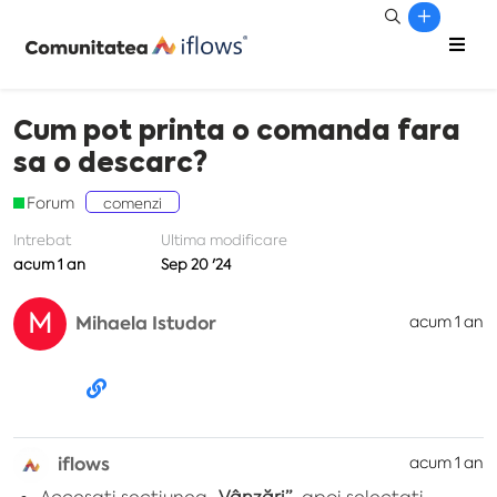
Cum pot printa o comanda fara
sa o descarc?
Forum
comenzi
Intrebat
Ultima modificare
acum 1 an
Sep 20 '24
M
Mihaela Istudor
acum 1 an
iflows
acum 1 an
Accesați secțiunea
„Vânzări”
, apoi selectați