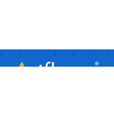
iflows este o platformă inteligentă, ideală
pentru afaceri mici și mijlocii, care
facilitează automatizarea și gestionarea
activităților de zi cu zi. Este ca un asistent
virtual care îți ajută afacerea să ruleze