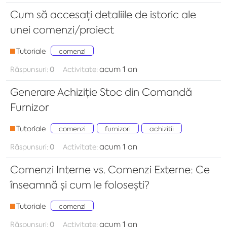
Cum să accesați detaliile de istoric ale
unei comenzi/proiect
Tutoriale
comenzi
acum 1 an
Răspunsuri:
0
Activitate:
Generare Achiziție Stoc din Comandă
Furnizor
Tutoriale
comenzi
furnizori
achizitii
acum 1 an
Răspunsuri:
0
Activitate:
Comenzi Interne vs. Comenzi Externe: Ce
înseamnă și cum le folosești?
Tutoriale
comenzi
acum 1 an
Răspunsuri:
0
Activitate: