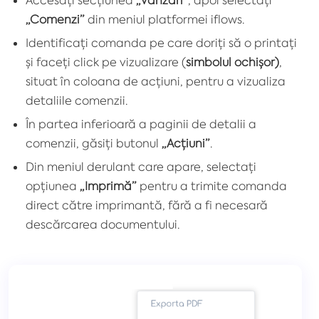
„Comenzi”
din meniul platformei iflows.
Identificați comanda pe care doriți să o printați
și faceți click pe vizualizare (
simbolul ochișor)
,
situat în coloana de acțiuni, pentru a vizualiza
detaliile comenzii.
În partea inferioară a paginii de detalii a
comenzii, găsiți butonul
„Acțiuni”
.
Din meniul derulant care apare, selectați
opțiunea
„Imprimă”
pentru a trimite comanda
direct către imprimantă, fără a fi necesară
descărcarea documentului.