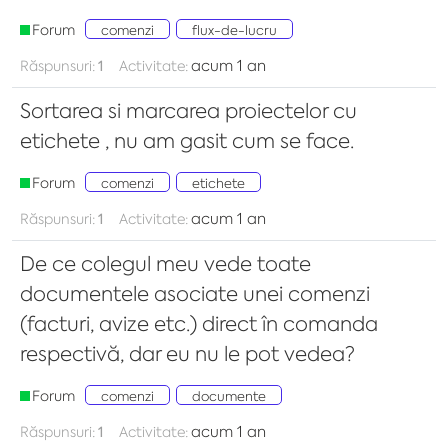
Forum
comenzi
flux-de-lucru
acum 1 an
Răspunsuri:
1
Activitate:
Sortarea si marcarea proiectelor cu
etichete , nu am gasit cum se face.
Forum
comenzi
etichete
acum 1 an
Răspunsuri:
1
Activitate:
De ce colegul meu vede toate
documentele asociate unei comenzi
(facturi, avize etc.) direct în comanda
respectivă, dar eu nu le pot vedea?
Forum
comenzi
documente
acum 1 an
Răspunsuri:
1
Activitate: