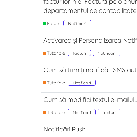
facturilor în e-Factura pe o anu
departamentul de contabilitate
Forum
Notificari
Activarea și Personalizarea Notif
Tutoriale
facturi
Notificari
Cum să trimiți notificări SMS a
Tutoriale
Notificari
Cum să modifici textul e-mailulu
Tutoriale
Notificari
facturi
Notificări Push