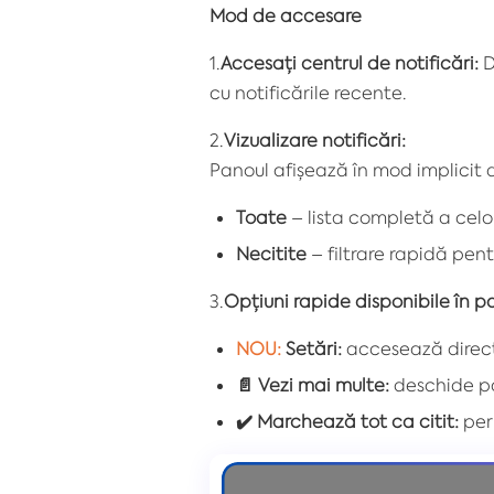
Mod de accesare
1️
.
Accesați centrul de notificări:
D
cu notificările recente.
2️
.
Vizualizare notificări:
Panoul afișează în mod implicit d
Toate
– lista completă a celor
Necitite
– filtrare rapidă pen
3️
.
Opțiuni rapide disponibile în p
NOU:
Setări:
accesează direct 
📄
Vezi mai multe:
deschide pag
✔️
Marchează tot ca citit:
perm