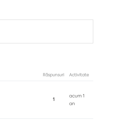
Răspunsuri
Activitate
acum 1
1
an