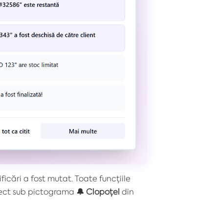
ficări a fost mutat. Toate funcțiile
irect sub pictograma
🔔
Clopoțel
din