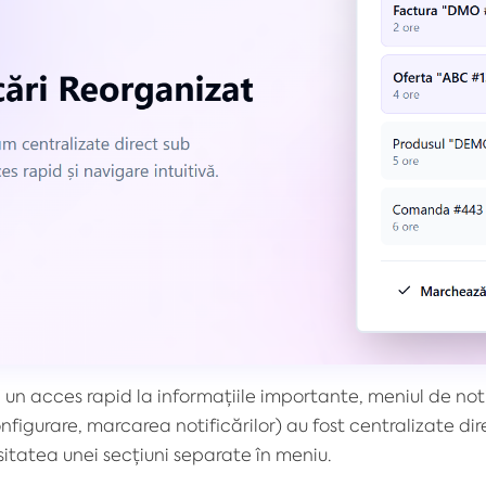
i un acces rapid la informațiile importante, meniul de noti
onfigurare, marcarea notificărilor) au fost centralizate d
itatea unei secțiuni separate în meniu.