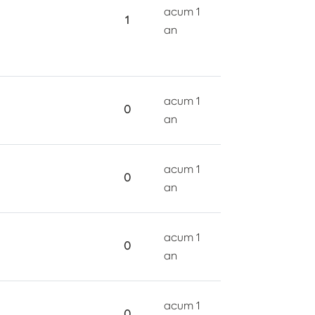
acum 1
1
an
acum 1
0
an
acum 1
0
an
acum 1
0
an
acum 1
0