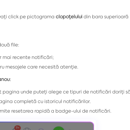
ați click pe pictograma
clopoțelului
din bara superioară 
ouă file:
 mai recente notificări;
tru mesajele care necesită atenție.
anou:
pagina unde puteți alege ce tipuri de notificări doriți să
ina completă cu istoricul notificărilor.
ite resetarea rapidă a badge-ului de notificări.