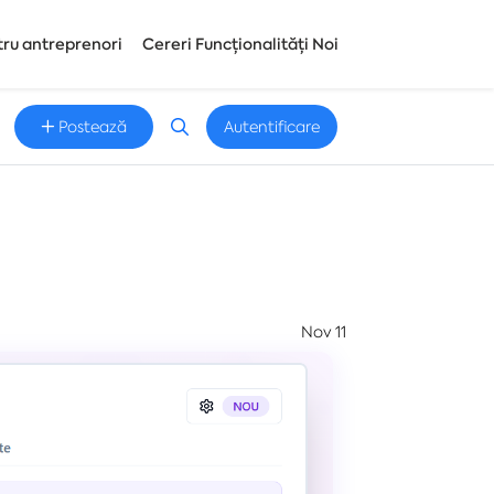
tru antreprenori
Cereri Funcționalități Noi
Postează
Autentificare
Nov 11