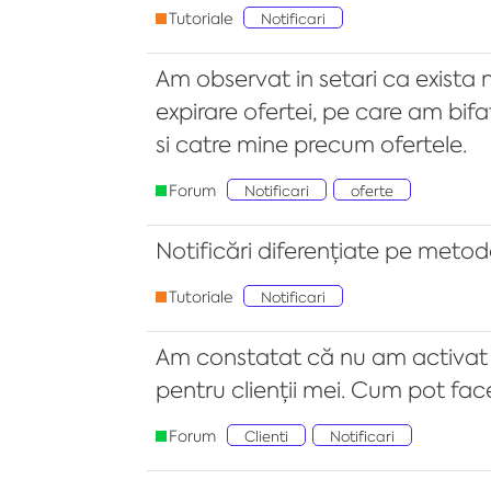
Tutoriale
Notificari
Am observat in setari ca exista no
expirare ofertei, pe care am bif
si catre mine precum ofertele.
Forum
Notificari
oferte
Notificări diferențiate pe metod
Tutoriale
Notificari
Am constatat că nu am activat 
pentru clienții mei. Cum pot fac
Forum
Clienti
Notificari