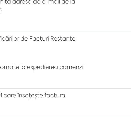
mită adresă de e-mail de la
?
icărilor de Facturi Restante
utomate la expedierea comenzii
i care însoțește factura