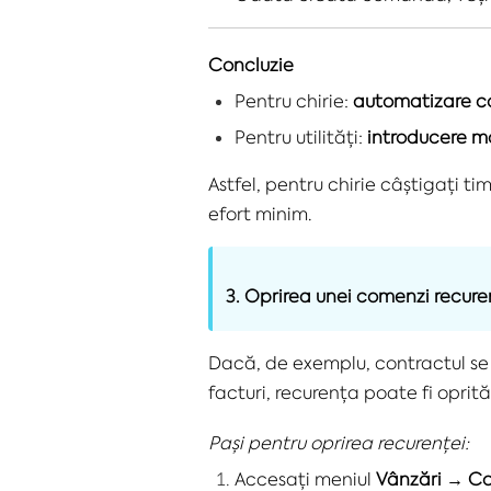
Concluzie
Pentru chirie:
automatizare 
Pentru utilități:
introducere 
Astfel, pentru chirie câștigați t
efort minim.
3. Oprirea unei comenzi recure
Dacă, de exemplu, contractul se 
facturi, recurența poate fi oprit
Pași pentru oprirea recurenței:
Accesați meniul
Vânzări → C