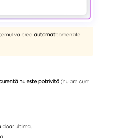
stemul va crea
automat
comenzile
urentă nu este potrivită
(nu are cum
ra doar ultima.
a.