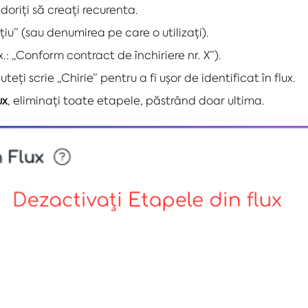
doriți să creați recurenta.
iu” (sau denumirea pe care o utilizați).
x.: „Conform contract de închiriere nr. X”).
puteți scrie „Chirie” pentru a fi ușor de identificat în flux.
ux
, eliminați toate etapele, păstrând doar ultima.