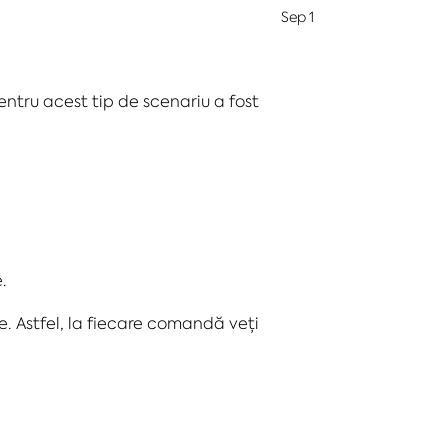
Sep 1
entru acest tip de scenariu a fost
.
e. Astfel, la fiecare comandă veți