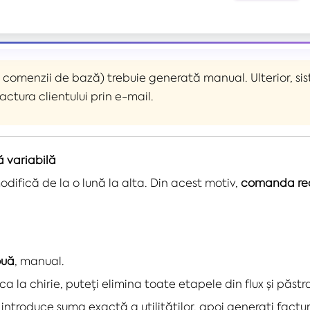
 comenzii de bază) trebuie generată manual. Ulterior, si
 factura clientului prin e-mail.
ă variabilă
 modifică de la o lună la alta. Din acest motiv,
comanda rec
ouă
, manual.
 ca la chirie, puteți elimina toate etapele din flux și păst
troduce suma exactă a utilităților, apoi generați factur