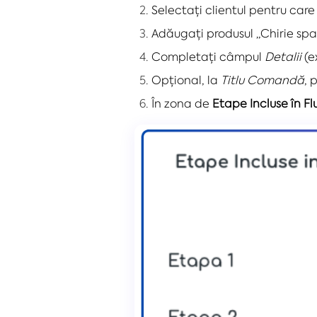
Selectați clientul pentru care 
Adăugați produsul „Chirie spaț
Completați câmpul
Detalii
(e
Opțional, la
Titlu Comandă
, 
În zona de
Etape Incluse în Fl