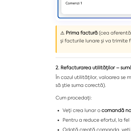
⚠️
Prima factură
(cea aferentă
și facturile lunare și va trimite
2.
Refacturarea utilităților – sum
În cazul utilităților, valoarea se
să știe suma corectă).
Cum procedați:
Veți crea lunar o
comandă n
Pentru a reduce efortul, la fel
Odată creată comanda, veți in