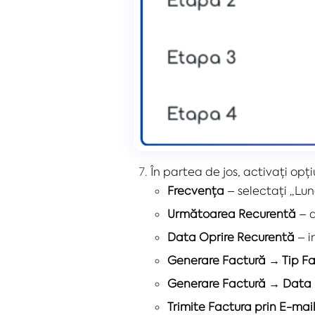
În partea de jos, activați op
Frecvența
– selectați „Lun
Următoarea Recurentă
– 
Data Oprire Recurentă
– i
Generare Factură → Tip F
Generare Factură → Data 
Trimite Factura prin E-mai