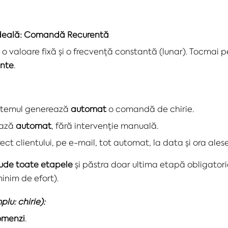
a ideală: Comandă Recurentă
ă o valoare fixă și o frecvență constantă (lunar). Tocmai p
ente
.
sistemul generează
automat
o comandă de chirie.
ează
automat
, fără intervenție manuală.
ect clientului, pe e-mail, tot automat, la data și ora alese
ude toate etapele
și păstra doar ultima etapă obligatori
inim de efort).
lu: chirie):
omenzi
.