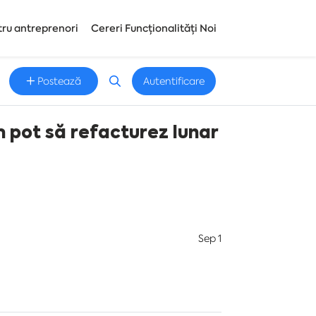
tru antreprenori
Cereri Funcționalități Noi
Postează
Autentificare
m pot să refacturez lunar
Sep 1