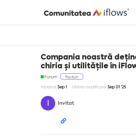
Compania noastră deține 
chiria și utilitățile în iFl
Forum
facturi
Intrebat
Sep 1
Ultima modificare
Sep 01 '25
I
Invitat