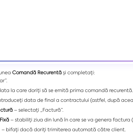
țiunea
Comandă Recurentă
și completați:
ar”.
data la care doriți să se emită prima comandă recurentă
ntroduceți data de final a contractului (astfel, după ac
actură
– selectați „Factură”.
Fixă
– stabiliți ziua din lună în care se va genera factura 
l
– bifați dacă doriți trimiterea automată către client.