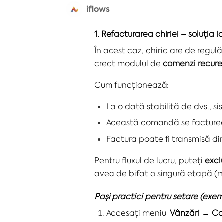
iflows
1.
Refacturarea chiriei – soluți
În acest caz, chiria are de regul
creat modulul de
comenzi recur
Cum funcționează:
La o dată stabilită de dvs., 
Această comandă se factur
Factura poate fi transmisă dir
Pentru fluxul de lucru, puteți
excl
avea de bifat o singură etapă (m
Pași practici pentru setare (exemp
Accesați meniul
Vânzări → C