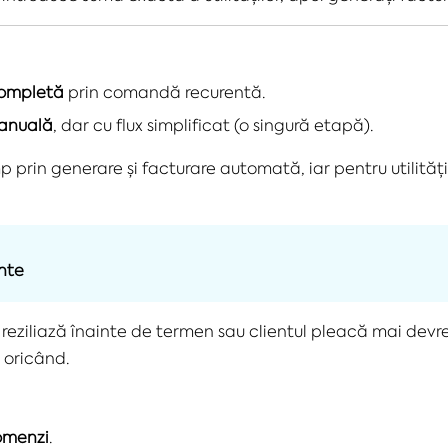
completă
prin comandă recurentă.
manuală
, dar cu flux simplificat (o singură etapă).
imp prin generare și facturare automată, iar pentru utilită
nte
reziliază înainte de termen sau clientul pleacă mai devr
ă oricând.
omenzi
.