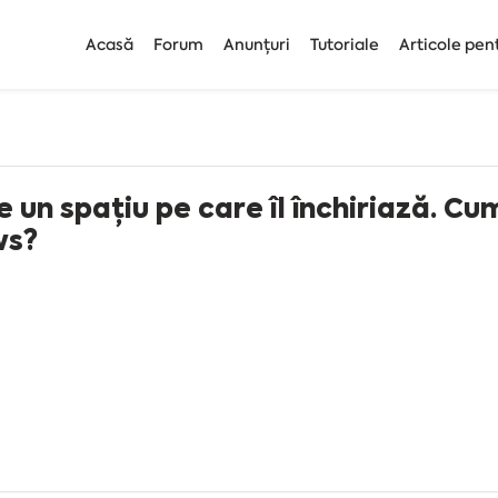
Acasă
Forum
Anunțuri
Tutoriale
Articole pen
un spațiu pe care îl închiriază. Cu
ows?