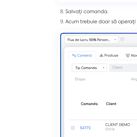
Salvați comanda.
Acum trebuie doar să operați 