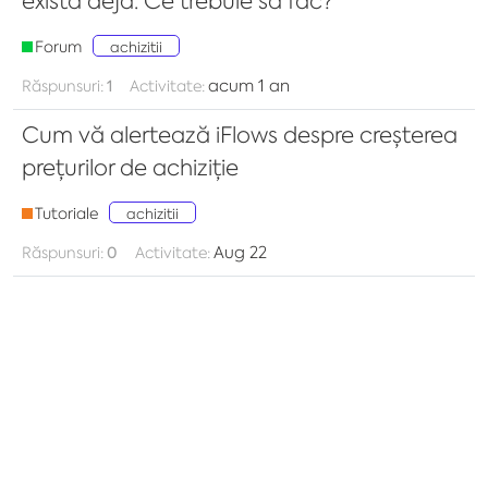
există deja. Ce trebuie să fac?
Forum
achizitii
acum 1 an
Răspunsuri:
1
Activitate:
Cum vă alertează iFlows despre creșterea
prețurilor de achiziție
Tutoriale
achizitii
Aug 22
Răspunsuri:
0
Activitate: