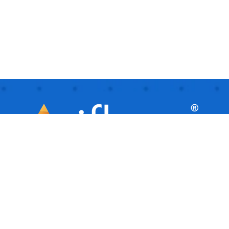
iflows este o platformă inteligentă, ideală
pentru afaceri mici și mijlocii, care
facilitează automatizarea și gestionarea
activităților de zi cu zi. Este ca un asistent
virtual care îți ajută afacerea să ruleze
fluent, organizând și urmărind toate