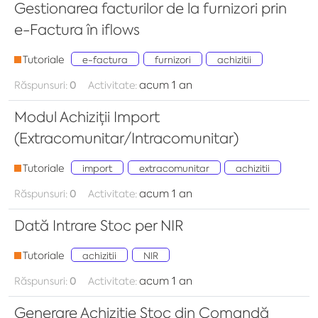
Gestionarea facturilor de la furnizori prin
e-Factura în iflows
Tutoriale
e-factura
furnizori
achizitii
acum 1 an
Răspunsuri:
0
Activitate:
Modul Achiziții Import
(Extracomunitar/Intracomunitar)
Tutoriale
import
extracomunitar
achizitii
acum 1 an
Răspunsuri:
0
Activitate:
Dată Intrare Stoc per NIR
Tutoriale
achizitii
NIR
acum 1 an
Răspunsuri:
0
Activitate:
Generare Achiziție Stoc din Comandă