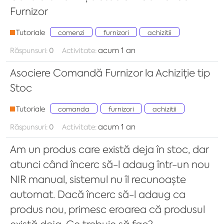
Furnizor
Tutoriale
comenzi
furnizori
achizitii
acum 1 an
Răspunsuri:
0
Activitate:
Asociere Comandă Furnizor la Achiziție tip
Stoc
Tutoriale
comanda
furnizori
achizitii
acum 1 an
Răspunsuri:
0
Activitate:
Am un produs care există deja în stoc, dar
atunci când încerc să-l adaug într-un nou
NIR manual, sistemul nu îl recunoaște
automat. Dacă încerc să-l adaug ca
produs nou, primesc eroarea că produsul