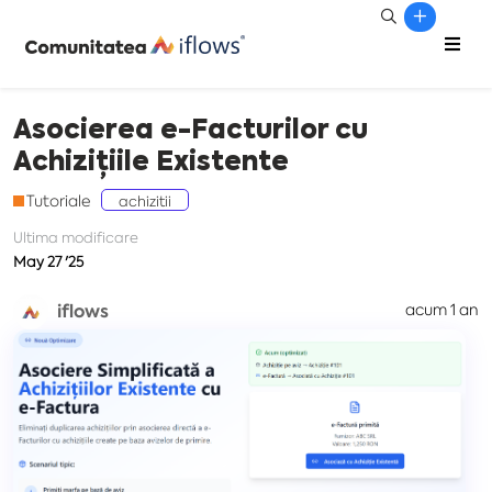
Asocierea e-Facturilor cu
Achizițiile Existente
Tutoriale
achizitii
Ultima modificare
May 27 '25
iflows
acum 1 an