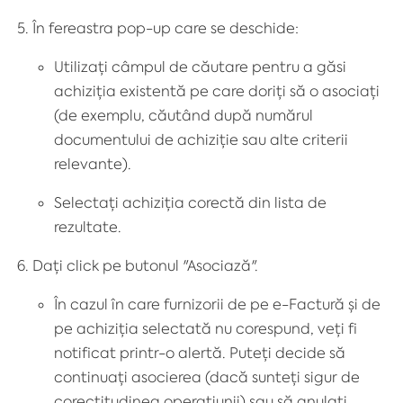
În fereastra pop-up care se deschide:
Utilizați câmpul de căutare pentru a găsi
achiziția existentă pe care doriți să o asociați
(de exemplu, căutând după numărul
documentului de achiziție sau alte criterii
relevante).
Selectați achiziția corectă din lista de
rezultate.
Dați click pe butonul "Asociază".
În cazul în care furnizorii de pe e-Factură și de
pe achiziția selectată nu corespund, veți fi
notificat printr-o alertă. Puteți decide să
continuați asocierea (dacă sunteți sigur de
corectitudinea operațiunii) sau să anulați.