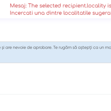
 și are nevoie de aprobare. Te rugăm să aștepți ca un mod