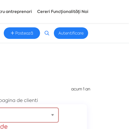
tru antreprenori
Cereri Funcționalități Noi
Postează
Autentificare
acum 1 an
pagina de clienti