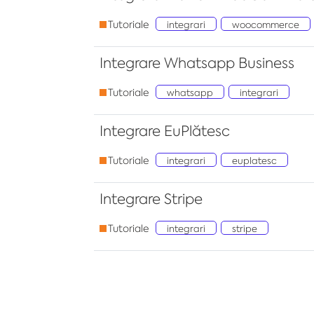
Tutoriale
integrari
woocommerce
Integrare Whatsapp Business
Tutoriale
whatsapp
integrari
Integrare EuPlătesc
Tutoriale
integrari
euplatesc
Integrare Stripe
Tutoriale
integrari
stripe