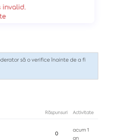
erator să o verifice înainte de a fi
Răspunsuri
Activitate
acum 1
0
an