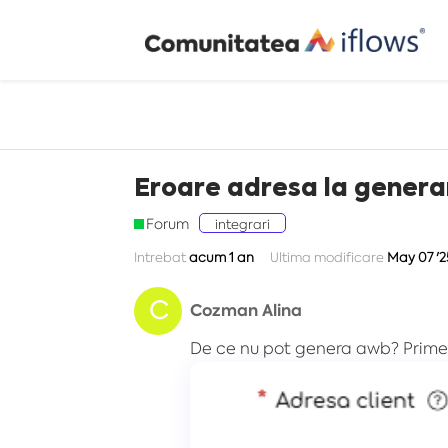
Eroare adresa la genera
Forum
integrari
Intrebat
acum 1 an
Ultima modificare
May 07 '2
C
Cozman Alina
De ce nu pot genera awb? Primes