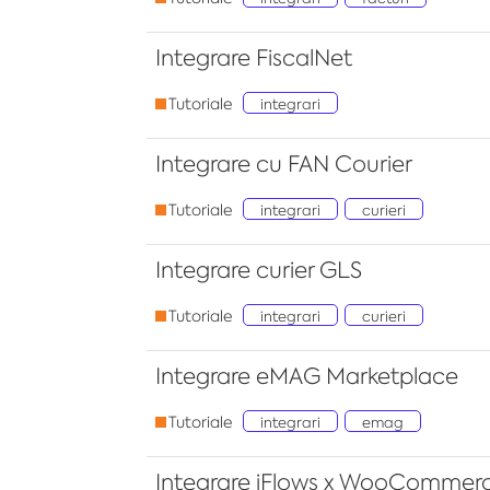
Integrare FiscalNet
Tutoriale
integrari
Integrare cu FAN Courier
Tutoriale
integrari
curieri
Integrare curier GLS
Tutoriale
integrari
curieri
Integrare eMAG Marketplace
Tutoriale
integrari
emag
Integrare iFlows x WooCommer