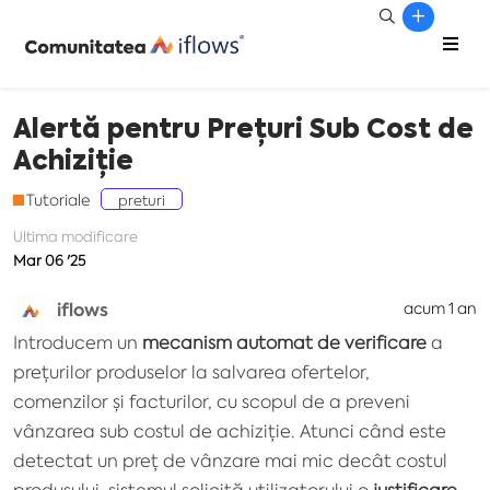
Alertă pentru Prețuri Sub Cost de
Achiziție
Tutoriale
preturi
Ultima modificare
Mar 06 '25
iflows
acum 1 an
Introducem un
mecanism automat de verificare
a
prețurilor produselor la salvarea ofertelor,
comenzilor și facturilor, cu scopul de a preveni
vânzarea sub costul de achiziție. Atunci când este
detectat un preț de vânzare mai mic decât costul
produsului, sistemul solicită utilizatorului o
justificare