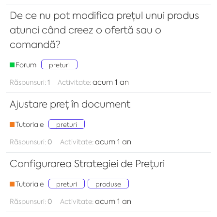
De ce nu pot modifica prețul unui produs
atunci când creez o ofertă sau o
comandă?
Forum
preturi
acum 1 an
Răspunsuri:
1
Activitate:
Ajustare preț în document
Tutoriale
preturi
acum 1 an
Răspunsuri:
0
Activitate:
Configurarea Strategiei de Prețuri
Tutoriale
preturi
produse
acum 1 an
Răspunsuri:
0
Activitate: