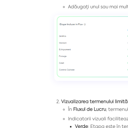
Adăugați unul sau mai mulți
Vizualizarea termenului limită
În
Fluxul de Lucru
, termenul
Indicatorii vizuali facilite
Verde
: Etapa este în t