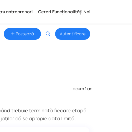
tru antreprenori
Cereri Funcționalități Noi
Postează
Autentificare
acum 1 an
 când trebuie terminată fiecare etapă
jaților că se apropie data limită.