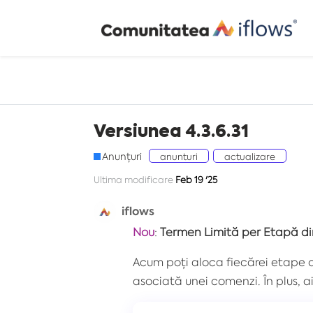
Versiunea 4.3.6.31
Anunțuri
anunturi
actualizare
Ultima modificare
Feb 19 '25
iflows
Nou
:
Termen Limită per Etapă 
Acum poți aloca fiecărei etape o
asociată unei comenzi. În plus, a