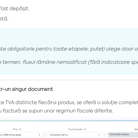
fost depășit.
ată.
ste obligatorie pentru toate etapele; puteți alege doar 
termen, fluxul rămâne nemodificat (fără indicatoare spe
ntr-un singur document
te TVA distincte fiecărui produs, se oferă o soluție comple
factură se supun unor regimuri fiscale diferite.