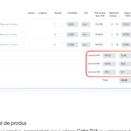
el de produs
nui produs, completați noul câmp
Cota TVA
cu valoarea c