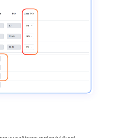
orespunzătoare regimului fiscal