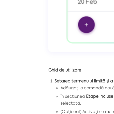
Ghid de utilizare
Setarea termenului limită și 
Adăugați o comandă nouă 
În secțiunea
Etape incluse 
selectată.
(Opțional) Activați un mem