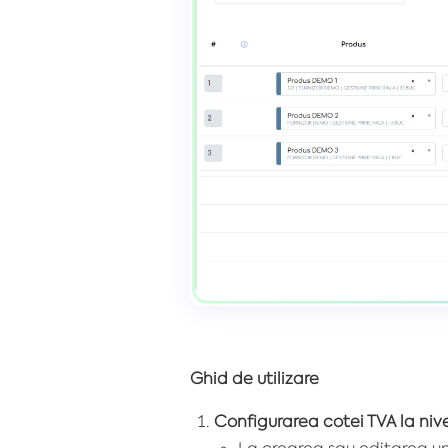
Ghid de utilizare
Configurarea cotei TVA la niv
La crearea sau editarea u