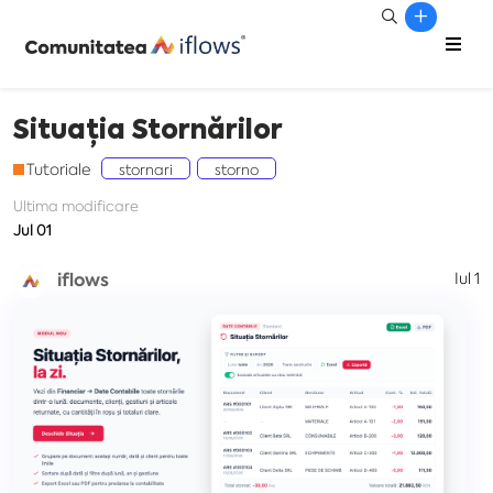
Situația Stornărilor
Tutoriale
stornari
storno
Ultima modificare
Jul 01
iflows
Iul 1