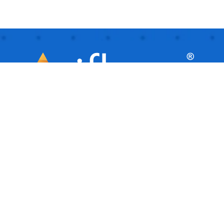
iflows este o platformă inteligentă, ideală
pentru afaceri mici și mijlocii, care
facilitează automatizarea și gestionarea
activităților de zi cu zi. Este ca un asistent
virtual care îți ajută afacerea să ruleze
fluent, organizând și urmărind toate
sarcinile.