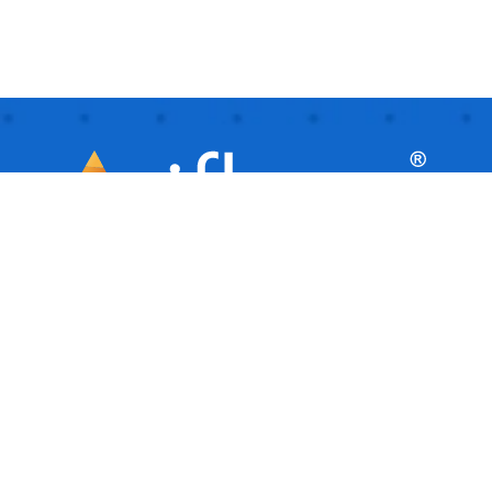
iflows este o platformă inteligentă, ideală
pentru afaceri mici și mijlocii, care
facilitează automatizarea și gestionarea
activităților de zi cu zi. Este ca un asistent
virtual care îți ajută afacerea să ruleze
fluent, organizând și urmărind toate
sarcinile.