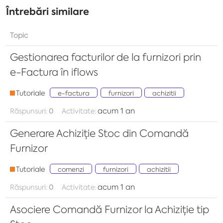
Întrebări similare
Topic
Gestionarea facturilor de la furnizori prin
e-Factura în iflows
Tutoriale
e-factura
furnizori
achizitii
acum 1 an
Răspunsuri:
0
Activitate:
Generare Achiziție Stoc din Comandă
Furnizor
Tutoriale
comenzi
furnizori
achizitii
acum 1 an
Răspunsuri:
0
Activitate:
Asociere Comandă Furnizor la Achiziție tip