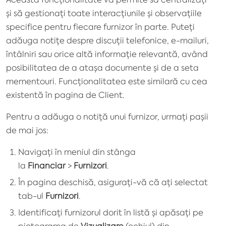
și să gestionați toate interacțiunile și observațiile
specifice pentru fiecare furnizor în parte. Puteți
adăuga notițe despre discuții telefonice, e-mailuri,
întâlniri sau orice altă informație relevantă, având
posibilitatea de a atașa documente și de a seta
mementouri. Funcționalitatea este similară cu cea
existentă în pagina de Client.
Pentru a adăuga o notiță unui furnizor, urmați pașii
de mai jos:
Navigați în meniul din stânga
la
Financiar
>
Furnizori
.
În pagina deschisă, asigurați-vă că ați selectat
tab-ul
Furnizori
.
Identificați furnizorul dorit în listă și apăsați pe
pictograma de
Vizualizare
(ochiul) din