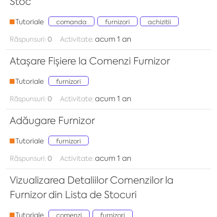
Stoc
Tutoriale
comanda
furnizori
achizitii
acum 1 an
Răspunsuri:
0
Activitate:
Atașare Fișiere la Comenzi Furnizor
Tutoriale
furnizori
acum 1 an
Răspunsuri:
0
Activitate:
Adăugare Furnizor
Tutoriale
furnizori
acum 1 an
Răspunsuri:
0
Activitate:
Vizualizarea Detaliilor Comenzilor la
Furnizor din Lista de Stocuri
Tutoriale
comenzi
furnizori