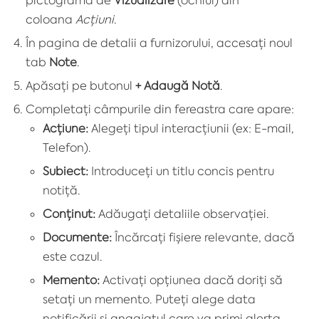
coloana
Acțiuni
.
În pagina de detalii a furnizorului, accesați noul
tab
Note
.
Apăsați pe butonul
+ Adaugă Notă
.
Completați câmpurile din fereastra care apare:
Acțiune:
Alegeți tipul interacțiunii (ex: E-mail,
Telefon).
Subiect:
Introduceți un titlu concis pentru
notiță.
Conținut:
Adăugați detaliile observației.
Documente:
Încărcați fișiere relevante, dacă
este cazul.
Memento:
Activați opțiunea dacă doriți să
setați un memento. Puteți alege data
notificării și angajatul care va primi alerta.