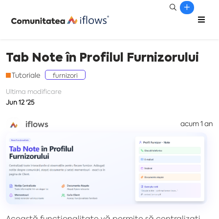
Tab Note în Profilul Furnizorului
Tutoriale
furnizori
Ultima modificare
Jun 12 '25
iflows
acum 1 an
Această funcționalitate vă permite să centralizați