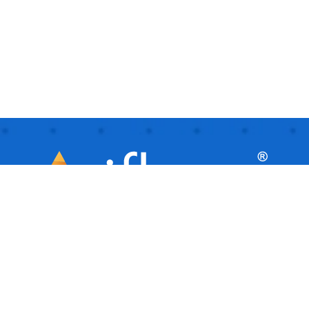
iflows este o platformă inteligentă, ideală
pentru afaceri mici și mijlocii, care
facilitează automatizarea și gestionarea
activităților de zi cu zi. Este ca un asistent
virtual care îți ajută afacerea să ruleze