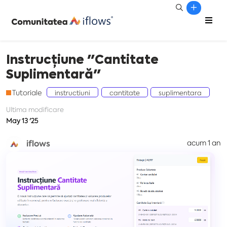
Instrucțiune "Cantitate
Suplimentară"
Tutoriale
instructiuni
cantitate
suplimentara
Ultima modificare
May 13 '25
iflows
acum 1 an