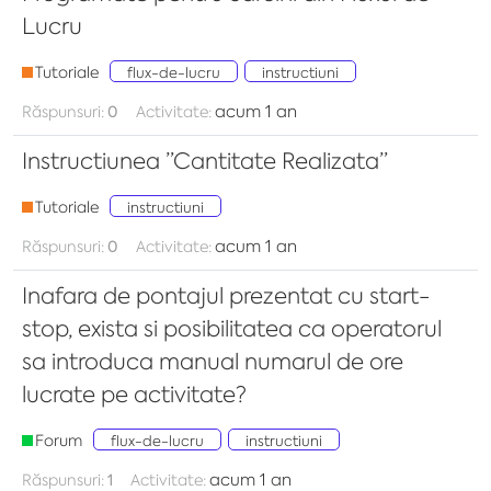
Lucru
Tutoriale
flux-de-lucru
instructiuni
acum 1 an
Răspunsuri:
0
Activitate:
Instructiunea ”Cantitate Realizata”
Tutoriale
instructiuni
acum 1 an
Răspunsuri:
0
Activitate:
Inafara de pontajul prezentat cu start-
stop, exista si posibilitatea ca operatorul
sa introduca manual numarul de ore
lucrate pe activitate?
Forum
flux-de-lucru
instructiuni
acum 1 an
Răspunsuri:
1
Activitate: