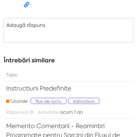
Adaugă răspuns
Întrebări similare
Topic
Instructiuni Predefinite
Tutoriale
flux-de-lucru
instructiuni
acum 1 an
Răspunsuri:
0
Activitate:
Memento Comentarii - Reamintiri
Programate pentru Sarcini din Fluxul de