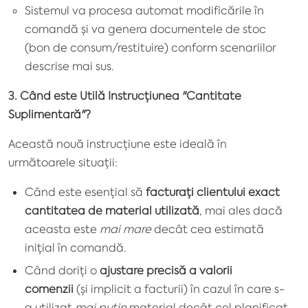
Sistemul va procesa automat modificările în
comandă și va genera documentele de stoc
(bon de consum/restituire) conform scenariilor
descrise mai sus.
3. Când este Utilă Instrucțiunea "Cantitate
Suplimentară"?
Această nouă instrucțiune este ideală în
următoarele situații:
Când este esențial să
facturați clientului exact
cantitatea de material utilizată
, mai ales dacă
aceasta este
mai mare
decât cea estimată
inițial în comandă.
Când doriți o
ajustare precisă a valorii
comenzii
(și implicit a facturii) în cazul în care s-
a utilizat
mai puțin
material decât cel planificat.