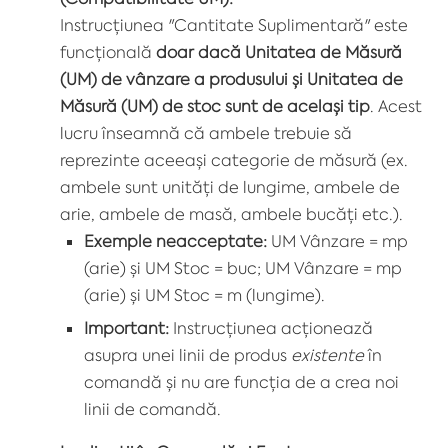
Instrucțiunea "Cantitate Suplimentară" este
funcțională
doar dacă Unitatea de Măsură
(UM) de vânzare a produsului și Unitatea de
Măsură (UM) de stoc sunt de același tip
. Acest
lucru înseamnă că ambele trebuie să
reprezinte aceeași categorie de măsură (ex.
ambele sunt unități de lungime, ambele de
arie, ambele de masă, ambele bucăți etc.).
Exemple neacceptate:
UM Vânzare = mp
(arie) și UM Stoc = buc; UM Vânzare = mp
(arie) și UM Stoc = m (lungime).
Important:
Instrucțiunea acționează
asupra unei linii de produs
existente
în
comandă și nu are funcția de a crea noi
linii de comandă.