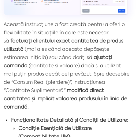
Această instrucțiune a fost creată pentru a oferi o
flexibilitate în situațiile în care este necesar
să
facturați clientului exact cantitatea de produs
utilizată
(mai ales când aceasta depășește
estimarea inițială) sau când doriți să
ajustați
comanda
(cantitate și valoare) dacă s-a utilizat
mai puțin produs decât cel prevăzut. Spre deosebire
de "Consum Real (pierdere)", instrucțiunea
"Cantitate Suplimentară"
modifică direct
cantitatea și implicit valoarea produsului în linia de
comandă
.
Funcționalitate Detaliată și Condiții de Utilizare:
Condiție Esențială de Utilizare
(Compatibilitate UM):