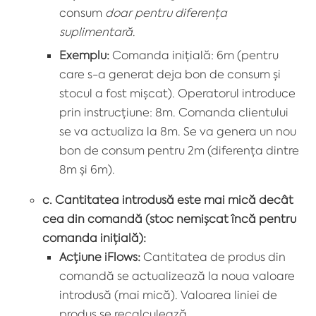
consum
doar pentru diferența
suplimentară
.
Exemplu:
Comanda inițială: 6m (pentru
care s-a generat deja bon de consum și
stocul a fost mișcat). Operatorul introduce
prin instrucțiune: 8m. Comanda clientului
se va actualiza la 8m. Se va genera un nou
bon de consum pentru 2m (diferența dintre
8m și 6m).
c. Cantitatea introdusă este mai mică decât
cea din comandă (stoc nemișcat încă pentru
comanda inițială):
Acțiune iFlows:
Cantitatea de produs din
comandă se actualizează la noua valoare
introdusă (mai mică). Valoarea liniei de
produs se recalculează.