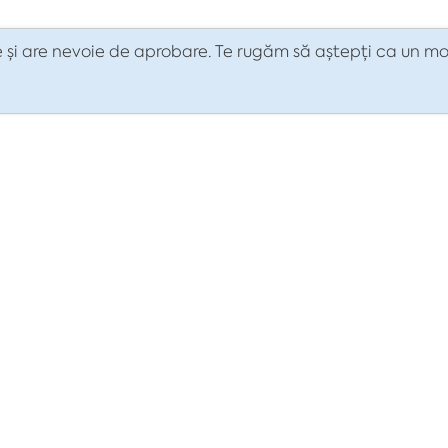
 și are nevoie de aprobare. Te rugăm să aștepți ca un mod