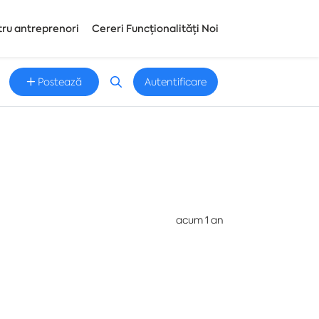
tru antreprenori
Cereri Funcționalități Noi
Postează
Autentificare
acum 1 an