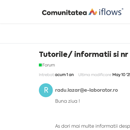
Tutorile/ informatii si nr
Forum
Intrebat
acum 1 an
Ultima modificare
May 10 '2
R
radu.lazar@e-laborator.ro
Buna ziua !
As dori mai multe informatii desp