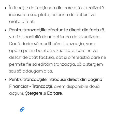
În funcție de secțiunea din care a fost realizată
încasarea sau plata, coloana de acțiuni va
arăta diferit:
Pentru tranzacțiile efectuate direct din factură
,
va fi disponibilă doar acțiunea de vizualizare.
Dacă dorim să modificăm tranzacția, vom
apăsa pe simbolul de vizualizare, care ne va
deschide atât factura, cât și o fereastră care ne
permite fie să edităm tranzacția, să o ștergem
sau să adăugăm alta.
Pentru tranzacțiile introduse direct din pagina
Financiar - Tranzacții
, avem disponibile două
acțiuni:
Ștergere
și
Editare
.