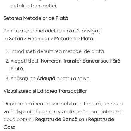
detaliile tranzacției.
Setarea Metodelor de Plată
Pentru a seta metodele de plată, navigați
la
Setări
>
Financiar
>
Metode de Plată
:
Introduceți denumirea metodei de plată.
Alegeți tipul:
Numerar
,
Transfer Bancar
sau
Fără
Plată
.
Apăsați pe
Adaugă
pentru a salva.
Vizualizarea și Editarea Tranzacțiilor
După ce am încasat sau achitat o factură, aceasta
va fi disponibilă pentru vizualizare în una dintre cele
două opțiuni:
Registru de Bancă
sau
Registru de
Casa
.