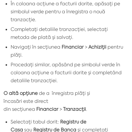
În coloana acțiune a facturii dorite, apăsați pe
simbolul verde pentru a înregistra o nouă
tranzacție.
Completați detaliile tranzacției, selectați
metoda de plată și salvați.
Navigați în secțiunea
Financiar
>
Achiziții
pentru
plăți.
Procedați similar, apăsând pe simbolul verde în
coloana acțiune a facturii dorite și completând
detaliile tranzacției.
O altă opțiune
de a înregistra plăți și
încasări este direct
din secțiunea
Financiar
>
Tranzacții
.
Selectați tabul dorit:
Registru de
Casa
sau
Registru de Banca
și completați