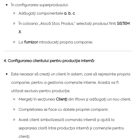
În configurarea superprodusului:
Adăugați componentele
a
,
b
,
c
.
În coloana „Alocă Stoc Produs,” selectați produsul finit
SISTEM
X
.
La
furnizor
introduceți propria companie.
4. Configurarea clientului pentru producție internă:
Este necesar să creați un client în sistem, care să reprezinte propria
companie, pentru a gestiona comenzile interne. Acesta va fi
utilizat exclusiv pentru producție.
Mergeți în secțiunea
Clienți
din iflows și adăugați un nou client.
Completarea se face cu datele propriei companii.
Acest client simbolizează comanda internă și ajută la
separarea clară între producția internă și comenzile pentru
clienți.