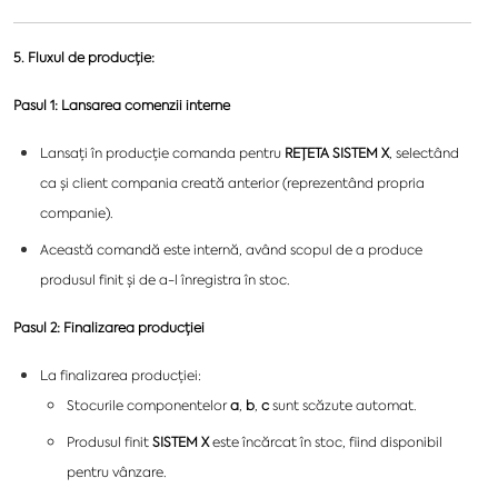
5. Fluxul de producție:
Pasul 1: Lansarea comenzii interne
Lansați în producție comanda pentru
REȚETA SISTEM X
, selectând
ca și client compania creată anterior (reprezentând propria
companie).
Această comandă este internă, având scopul de a produce
produsul finit și de a-l înregistra în stoc.
Pasul 2: Finalizarea producției
La finalizarea producției:
Stocurile componentelor
a
,
b
,
c
sunt scăzute automat.
Produsul finit
SISTEM X
este încărcat în stoc, fiind disponibil
pentru vânzare.