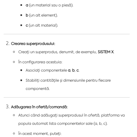
a
(un material sau o piesă).
b
(un alt element).
c
(un alt material).
Crearea superprodusului:
Creați un superprodus, denumit, de exemplu,
SISTEM X
.
În configurarea acestuia:
Asociați componentele
a
,
b
,
c
.
Stabiliți cantitățile și dimensiunile pentru fiecare
componentă.
Adăugarea în ofertă/comandă:
Atunci când adăugați superprodusul în ofertă, platforma va
popula automat lista componentelor sale (a, b, c).
În acest moment, puteți: