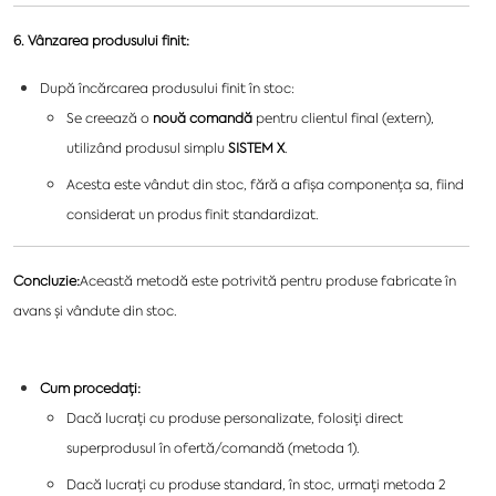
6. Vânzarea produsului finit:
După încărcarea produsului finit în stoc:
Se creează o
nouă comandă
pentru clientul final (extern),
utilizând produsul simplu
SISTEM X
.
Acesta este vândut din stoc, fără a afișa componența sa, fiind
considerat un produs finit standardizat.
Concluzie:
Această metodă este potrivită pentru produse
fabricate
în
avans și vândute din stoc.
Cum procedați:
Dacă lucrați cu produse personalizate, folosiți direct
superprodusul în ofertă/comandă (metoda 1).
Dacă lucrați cu produse standard, în stoc, urmați metoda 2