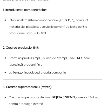
1. Introducerea componentelor:
Introduceți în sistem componentele (ex.:
a
,
b
,
c
), care sunt
materialele, piesele sau serviciile ce vor fi utilizate pentru
producerea produsului finit.
2. Crearea produsului finit:
Creați un produs simplu, numit, de exemplu,
SISTEM X
, care
reprezintă produsul finit.
La f
urnizor
introduceți propria companie.
3. Crearea superprodusului (rețeta):
Creați un superprodus denumit
REȚETA SISTEM X
, care va fi folosit
pentru producția internă.