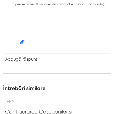
pentru a crea fluxul complet (producție → stoc →
comand
ă
).
Adaugă răspuns
Întrebări similare
Topic
Configurarea Categoriilor și