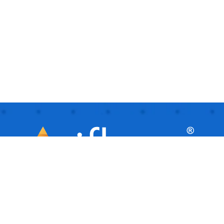
iflows este o platformă inteligentă, ideală
pentru afaceri mici și mijlocii, care
facilitează automatizarea și gestionarea
activităților de zi cu zi. Este ca un asistent