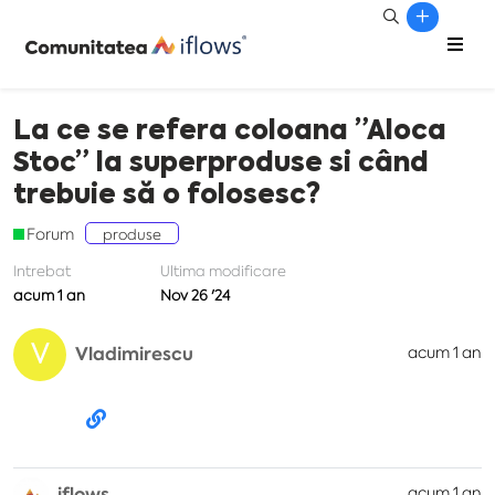
La ce se refera coloana ”Aloca
Stoc” la superproduse si când
trebuie să o folosesc?
Forum
produse
Intrebat
Ultima modificare
acum 1 an
Nov 26 '24
V
Vladimirescu
acum 1 an
iflows
acum 1 an