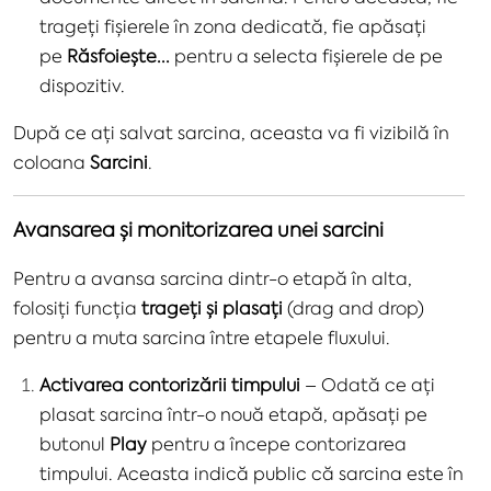
trageți fișierele în zona dedicată, fie apăsați
pe
Răsfoiește...
pentru a selecta fișierele de pe
dispozitiv.
După ce ați salvat sarcina, aceasta va fi vizibilă în
coloana
Sarcini
.
Avansarea și monitorizarea unei sarcini
Pentru a avansa sarcina dintr-o etapă în alta,
folosiți funcția
trageți și plasați
(drag and drop)
pentru a muta sarcina între etapele fluxului.
Activarea contorizării timpului
– Odată ce ați
plasat sarcina într-o nouă etapă, apăsați pe
butonul
Play
pentru a începe contorizarea
timpului. Aceasta indică public că sarcina este în