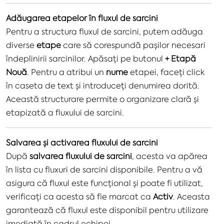
Adăugarea etapelor în fluxul de sarcini
Pentru a structura fluxul de sarcini, putem adăuga
diverse
etape
care să corespundă pașilor necesari
îndeplinirii sarcinilor. Apăsați pe butonul
+ Etapă
Nouă
. Pentru a atribui un
nume
etapei, faceți click
în caseta de text și introduceți denumirea dorită.
Această structurare permite o organizare clară și
etapizată a fluxului de sarcini.
Salvarea și activarea fluxului de sarcini
După
salvarea fluxului de sarcini
, acesta va apărea
în lista cu fluxuri de sarcini disponibile. Pentru a vă
asigura că fluxul este funcțional și poate fi utilizat,
verificați ca acesta să fie marcat ca
Activ
. Aceasta
garantează că fluxul este disponibil pentru utilizare
imediată în cadrul echipei.