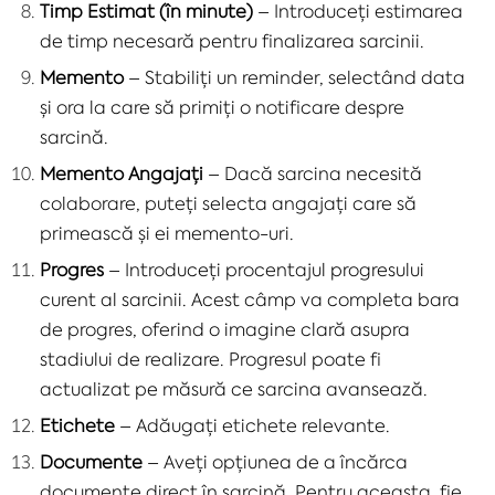
Timp Estimat (în minute)
– Introduceți estimarea
de timp necesară pentru finalizarea sarcinii.
Memento
– Stabiliți un reminder, selectând data
și ora la care să primiți o notificare despre
sarcină.
Memento Angajați
– Dacă sarcina necesită
colaborare, puteți selecta angajați care să
primească și ei memento-uri.
Progres
– Introduceți procentajul progresului
curent al sarcinii. Acest câmp va completa bara
de progres, oferind o imagine clară asupra
stadiului de realizare. Progresul poate fi
actualizat pe măsură ce sarcina avansează.
Etichete
– Adăugați etichete relevante.
Documente
– Aveți opțiunea de a încărca
documente direct în sarcină. Pentru aceasta, fie