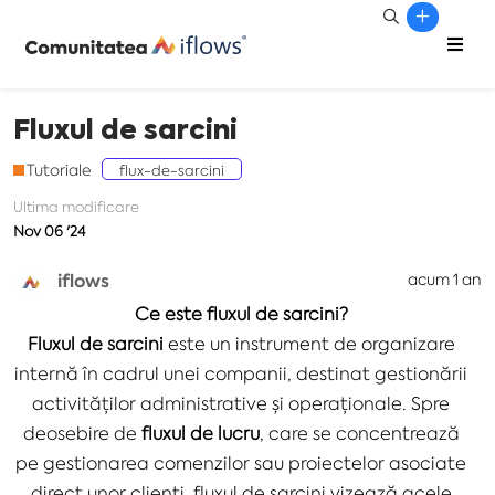
Fluxul de sarcini
Tutoriale
flux-de-sarcini
Ultima modificare
Nov 06 '24
iflows
acum 1 an
Ce este fluxul de sarcini?
Fluxul de sarcini
este un instrument de organizare
internă în cadrul unei companii, destinat gestionării
activităților administrative și operaționale. Spre
deosebire de
fluxul de lucru
, care se concentrează
pe gestionarea comenzilor sau proiectelor asociate
direct unor clienți, fluxul de sarcini vizează acele