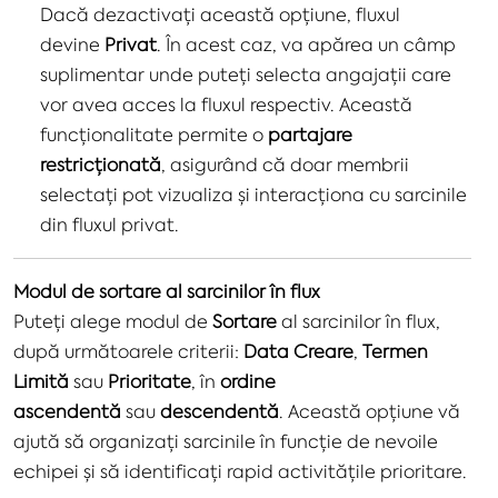
Dacă dezactivați această opțiune, fluxul
devine
Privat
. În acest caz, va apărea un câmp
suplimentar unde puteți selecta angajații care
vor avea acces la fluxul respectiv. Această
funcționalitate permite o
partajare
restricționată
, asigurând că doar membrii
selectați pot vizualiza și interacționa cu sarcinile
din fluxul privat.
Modul de sortare al sarcinilor în flux
Puteți alege modul de
Sortare
al sarcinilor în flux,
după următoarele criterii:
Data Creare
,
Termen
Limită
sau
Prioritate
, în
ordine
ascendentă
sau
descendentă
. Această opțiune vă
ajută să organizați sarcinile în funcție de nevoile
echipei și să identificați rapid activitățile prioritare.