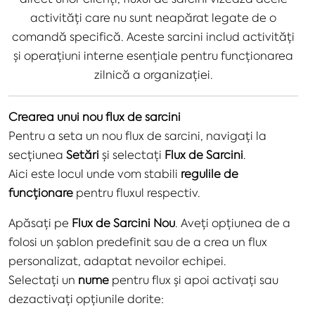
activități care nu sunt neapărat legate de o
comandă specifică. Aceste sarcini includ activități
și operațiuni interne esențiale pentru funcționarea
zilnică a organizației.
Crearea unui nou flux de sarcini
Pentru a seta un nou flux de sarcini, navigați la
secțiunea
Setări
și selectați
Flux de Sarcini
.
Aici este locul unde vom stabili
regulile de
funcționare
pentru fluxul respectiv.
Apăsați pe
Flux de Sarcini Nou
. Aveți opțiunea de a
folosi un șablon predefinit sau de a crea un flux
personalizat, adaptat nevoilor echipei.
Selectați un
nume
pentru flux și apoi activați sau
dezactivați opțiunile dorite: