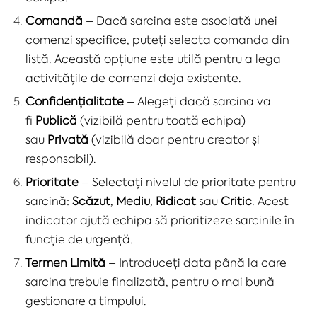
Comandă
– Dacă sarcina este asociată unei
comenzi specifice, puteți selecta comanda din
listă. Această opțiune este utilă pentru a lega
activitățile de comenzi deja existente.
Confidențialitate
– Alegeți dacă sarcina va
fi
Publică
(vizibilă pentru toată echipa)
sau
Privată
(vizibilă doar pentru creator și
responsabil).
Prioritate
– Selectați nivelul de prioritate pentru
sarcină:
Scăzut
,
Mediu
,
Ridicat
sau
Critic
. Acest
indicator ajută echipa să prioritizeze sarcinile în
funcție de urgență.
Termen Limită
– Introduceți data până la care
sarcina trebuie finalizată, pentru o mai bună
gestionare a timpului.