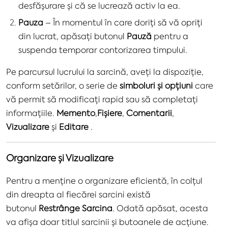
desfășurare și că se lucrează activ la ea.
Pauza
– În momentul în care doriți să vă opriți
din lucrat, apăsați butonul
Pauză
pentru a
suspenda temporar contorizarea timpului.
Pe parcursul lucrului la sarcină, aveți la dispoziție,
conform setărilor, o serie de
simboluri și opțiuni
care
vă permit să modificați rapid sau să completați
informațiile.
Memento
,
Fișiere
,
Comentarii
,
Vizualizare
și
Editare
.
Organizare și Vizualizare
Pentru a menține o organizare eficientă, în colțul
din dreapta al fiecărei sarcini există
butonul
Restrânge Sarcina
. Odată apăsat, acesta
va afișa doar titlul sarcinii și butoanele de acțiune.