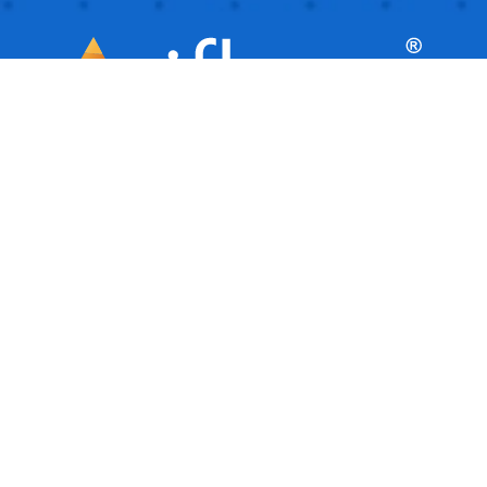
iflows este o platformă inteligentă, ideală
pentru afaceri mici și mijlocii, care
facilitează automatizarea și gestionarea
activităților de zi cu zi. Este ca un asistent
virtual care îți ajută afacerea să ruleze
fluent, organizând și urmărind toate
sarcinile.
COMPANIE