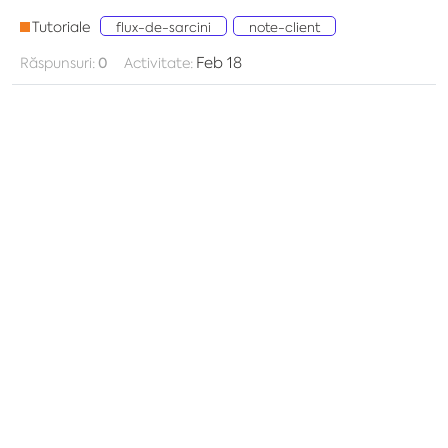
Tutoriale
flux-de-sarcini
note-client
Feb 18
Răspunsuri:
0
Activitate: